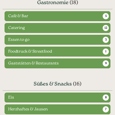
Gastronomie
(18)
Café & Bar
5
Catering
12
Essen to go
3
Foodtruck & Streetfood
1
Gaststätten & Restaurants
9
Süßes & Snacks
(16)
Eis
8
Herzhaftes & Jausen
7