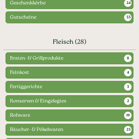
Geschenkkörbe
24
Gutscheine
33
Fleisch
(28)
Braten- & Grillprodukte
11
Feinkost
4
Fertiggerichte
3
Konserven & Eingelegtes
2
Rohware
19
Räucher- & Pökelwaren
25