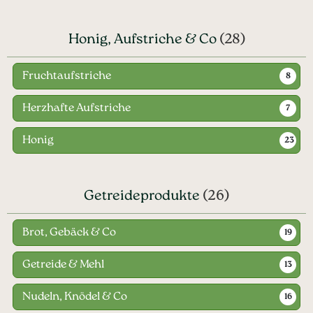
Honig, Aufstriche & Co
(28)
Fruchtaufstriche
8
Herzhafte Aufstriche
7
Honig
23
Getreideprodukte
(26)
Brot, Gebäck & Co
19
Getreide & Mehl
13
Nudeln, Knödel & Co
16