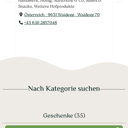
kte
Handwerk, Honig, Aufstriche & Co, Süßes &
Getr
Snacks, Weitere Hofprodukte
Aufst
Österreich - 9631 Waidegg - Waidegg 70
Ös
U
+43 650 2837048
+4
Nach Kategorie suchen
Geschenke
(35)