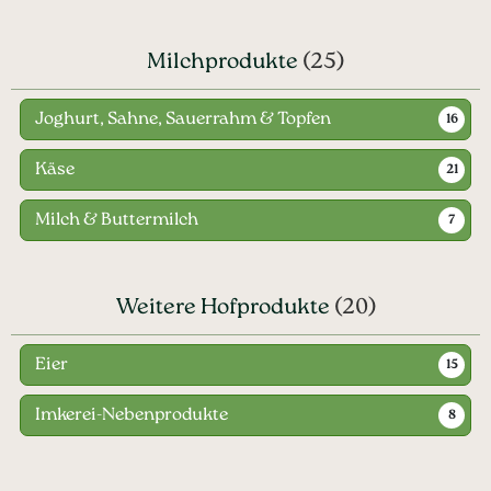
Milchprodukte
(25)
Joghurt, Sahne, Sauerrahm & Topfen
16
Käse
21
Milch & Buttermilch
7
Weitere Hofprodukte
(20)
Eier
15
Imkerei-Nebenprodukte
8