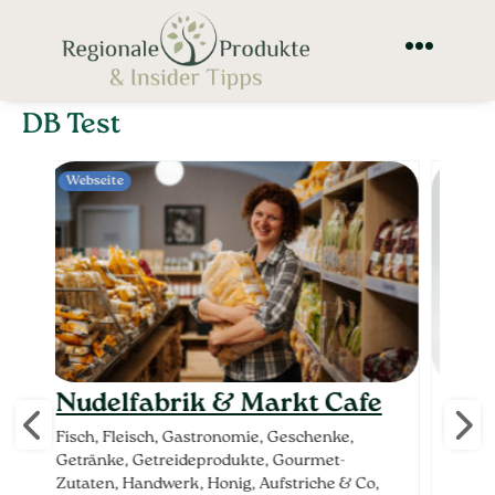
DB Test
Webseite
Webs
e
Truseshop Rudolf
Nu
Truskaller
Fisch
Getr
Fisch, Geschenke, Getränke, Gourmet-
o,
Zutat
Zutaten, Handwerk, Honig, Aufstriche & Co,