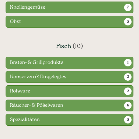
Knollengemüse
7
Obst
5
Fisch
(10)
Braten- & Grillprodukte
1
Konserven & Eingelegtes
2
Rohware
2
Räucher- & Pökelwaren
6
Spezialitäten
5