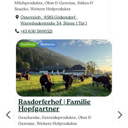
Milc
Weitere Hofprodukte
Snac
Österreich - 9812 Pusarnitz - Göriach 16
Ös
+43 676 9573659
Wa
+4
Geöffnet
Webseite
Webs
Rasdorferhof | Familie
Ob
Hopfgartner
Br
Geschenke, Getreideprodukte, Obst &
Fleis
Gemüse, Weitere Hofprodukte
Getr