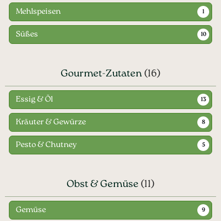
Mehlspeisen
1
Süßes
10
Gourmet-Zutaten
(16)
Essig & Öl
13
Kräuter & Gewürze
8
Pesto & Chutney
5
Obst & Gemüse
(11)
Gemüse
9