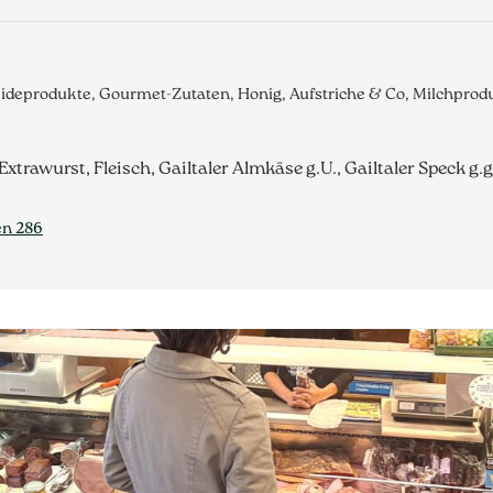
eideprodukte, Gourmet-Zutaten, Honig, Aufstriche & Co, Milchpro
Extrawurst, Fleisch, Gailtaler Almkäse g.U., Gailtaler Speck g.g
en 286