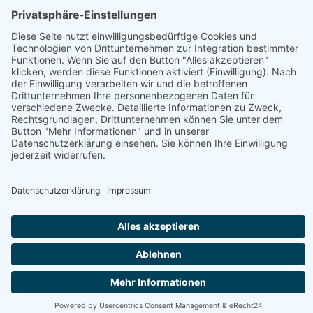
Kaffee
5
Liköre & Spirituosen
21
Saft, Sirup & Nektar
14
Sekt & Frizzante
1
Tee
8
Wein & Bier
9
Honig, Aufstriche & Co
(28)
Fruchtaufstriche
8
Herzhafte Aufstriche
7