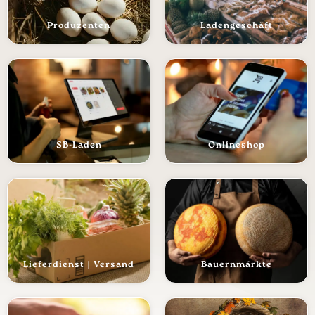
Produzenten
Ladengeschäft
SB-Laden
Onlineshop
Lieferdienst | Versand
Bauernmärkte