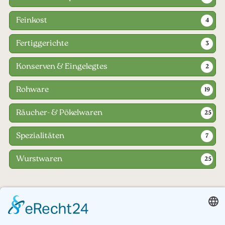
Feinkost
4
Fertiggerichte
3
Konserven & Eingelegtes
2
Rohware
19
Räucher- & Pökelwaren
25
Spezialitäten
7
Wurstwaren
25
Getränke
(28)