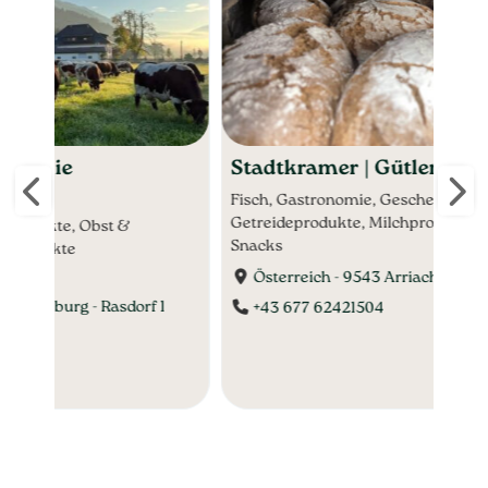
Stadtkramer | Gütler - Arriach
Obs
Fisch, Gastronomie, Geschenke, Getränke,
Fleis
Getreideprodukte, Milchprodukte, Süßes &
Getr
Snacks
Aufst
Gemü
Österreich - 9543 Arriach - Stadt 1
Hofp
1
+43 677 62421504
Ös
Ba
+4