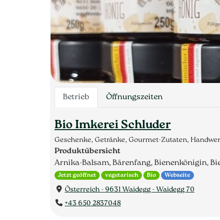
Betrieb
Öffnungszeiten
Bio Imkerei Schluder
Geschenke, Getränke, Gourmet-Zutaten, Handwerk
Produktübersicht
Arnika-Balsam, Bärenfang, Bienenkönigin, Bie
Jetzt geöffnet
vegetarisch
Bio
Webseite
Österreich - 9631 Waidegg - Waidegg 70
+43 650 2837048