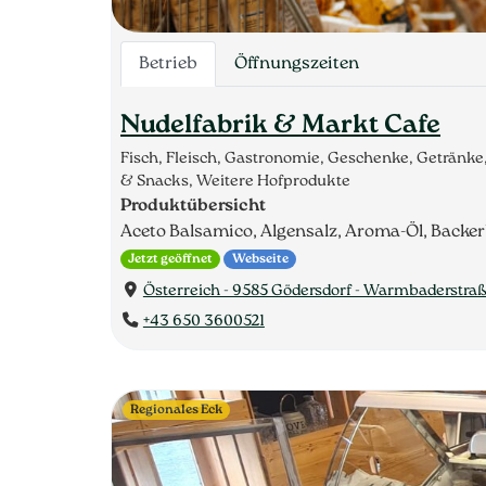
Betrieb
Öffnungszeiten
Nudelfabrik & Markt Cafe
Fisch, Fleisch, Gastronomie, Geschenke, Getränk
& Snacks, Weitere Hofprodukte
Produktübersicht
Aceto Balsamico, Algensalz, Aroma-Öl, Backer
Jetzt geöffnet
Webseite
Österreich - 9585 Gödersdorf - Warmbaderstraße 
+43 650 3600521
Regionales Eck