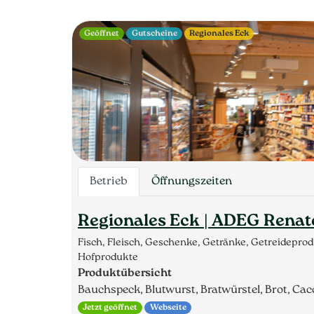
Geöffnet
Gutscheine
Regionales Eck
Betrieb
Öffnungszeiten
Regionales Eck | ADEG Renat
Fisch, Fleisch, Geschenke, Getränke, Getreidepro
Hofprodukte
Produktübersicht
Bauchspeck, Blutwurst, Bratwürstel, Brot, Caccia
Jetzt geöffnet
Webseite