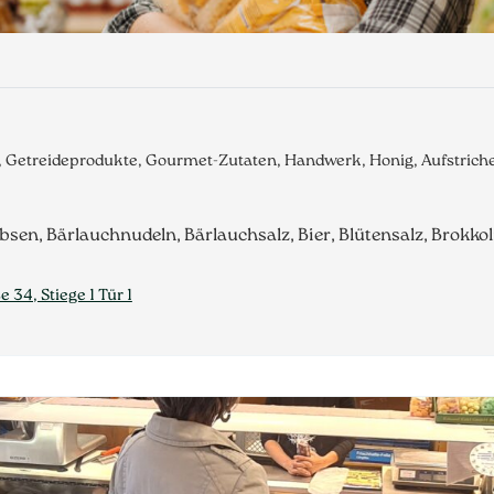
e, Getreideprodukte, Gourmet-Zutaten, Handwerk, Honig, Aufstric
bsen, Bärlauchnudeln, Bärlauchsalz, Bier, Blütensalz, Brokko
34, Stiege 1 Tür 1