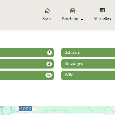
Start
Betriebe
Aktuelles
Schwein
1
Sonstiges
2
Wild
15