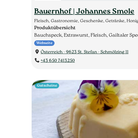
Bauernhof | Johannes Smole
Fleisch, Gastronomie, Geschenke, Getränke, Honig
Produktübersicht
Bauchspeck, Extrawurst, Fleisch, Gailtaler Sp
Webseite
Österreich - 9623 St. Stefan - Schmölzing 11
+43 650 7413250
Gutscheine