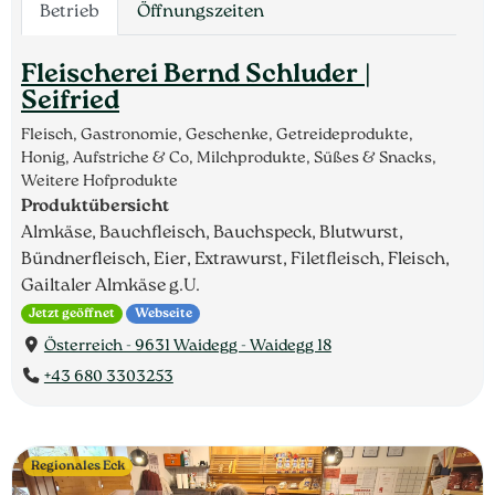
Betrieb
Öffnungszeiten
Fleischerei Bernd Schluder |
Seifried
Fleisch, Gastronomie, Geschenke, Getreideprodukte,
Honig, Aufstriche & Co, Milchprodukte, Süßes & Snacks,
Weitere Hofprodukte
Produktübersicht
Almkäse, Bauchfleisch, Bauchspeck, Blutwurst,
Bündnerfleisch, Eier, Extrawurst, Filetfleisch, Fleisch,
Gailtaler Almkäse g.U.
Jetzt geöffnet
Webseite
Österreich - 9631 Waidegg - Waidegg 18
+43 680 3303253
Regionales Eck