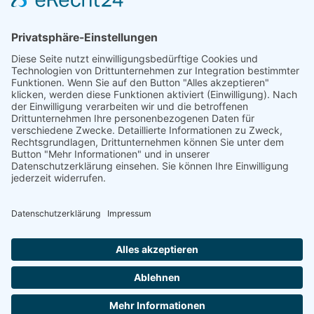
Betrieb
Öffnungszeiten
Fleischerei Kastner
Fleisch, Gastronomie, Geschenke, Getränke,
Getreideprodukte, Gourmet-Zutaten, Honig, Aufstriche &
Co, Milchprodukte, Obst & Gemüse, Süßes & Snacks,
Weitere Hofprodukte
Produktübersicht
Bauchspeck, Bauernbrot, Brot, Café, Eier, Eis,
Extrawurst, Fleisch, Gailtaler Almkäse g.U., Gailtaler
Speck g.g.A.
Webseite
Österreich - 9640 Kötschach Mauthen - Mauthen 286
+43 4715 323