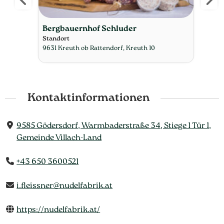
Bergbauernhof Schluder
Wun
Standort
Stan
9631 Kreuth ob Rattendorf, Kreuth 10
9615 
Kontaktinformationen
9585 Gödersdorf, Warmbaderstraße 34, Stiege 1 Tür 1,
Gemeinde Villach-Land
+43 650 3600521
i.fleissner@nudelfabrik.at
https://nudelfabrik.at/