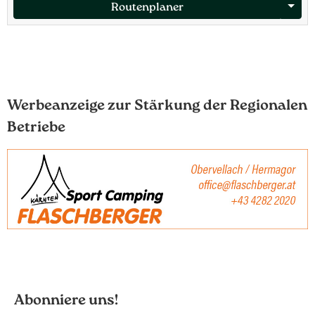
Management Platform
&
eRecht24
Routenplaner
Werbeanzeige zur Stärkung der Regionalen
Betriebe
Abonniere uns!