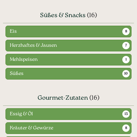
Süßes & Snacks
(16)
Eis
8
Herzhaftes & Jausen
7
Mehlspeisen
1
Süßes
10
Gourmet-Zutaten
(16)
Essig & Öl
13
Kräuter & Gewürze
8