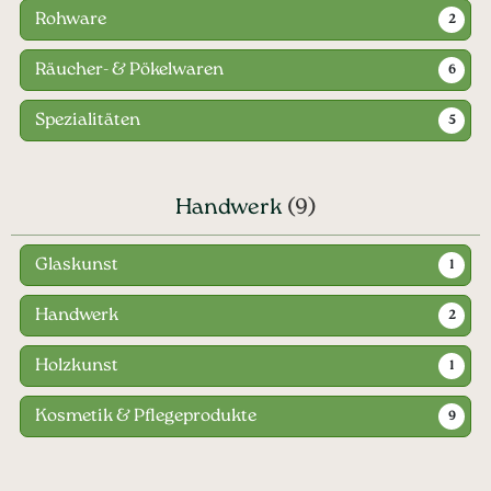
Rohware
2
Räucher- & Pökelwaren
6
Spezialitäten
5
Handwerk
(9)
Glaskunst
1
Handwerk
2
Holzkunst
1
Kosmetik & Pflegeprodukte
9