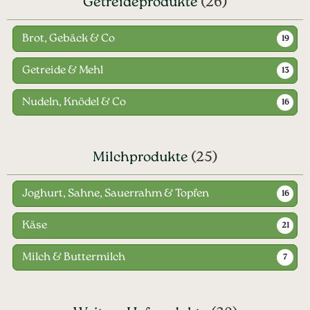
Getreideprodukte
(26)
Brot, Gebäck & Co
19
Getreide & Mehl
13
Nudeln, Knödel & Co
16
Milchprodukte
(25)
Joghurt, Sahne, Sauerrahm & Topfen
16
Käse
21
Milch & Buttermilch
7