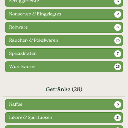
Fertiggerichte
3
Konserven & Eingelegtes
2
Rohware
19
Räucher- & Pökelwaren
25
Spezialitäten
7
Wurstwaren
25
Getränke
(28)
Kaffee
5
Liköre & Spirituosen
21