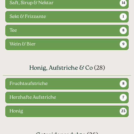
Saft, Sirup & Nektar
14
Sekt & Frizzante
1
Tee
8
Wein & Bier
9
Honig, Aufstriche & Co
(28)
Fruchtaufstriche
8
Herzhafte Aufstriche
7
Honig
23