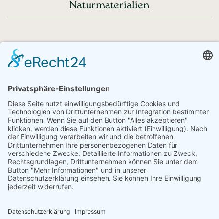
Naturmaterialien
Haben Sie noch Fragen?
+43 720 353535 - Rückrufservice
service@regionale-produkte.online
© Regionale Produkte | powered by
Creativomedia GmbH
Downloads
Impressum
Datenschutzerklärung
AGB