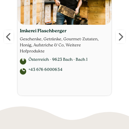
Imkerei Flaschberger
Bio
Rüb
Geschenke, Getränke, Gourmet-Zutaten,
Honig, Aufstriche & Co, Weitere
Flei
Hofprodukte
Getr
Aufs
Österreich - 9623 Bach - Bach 1
Sna
+43 676 6000634