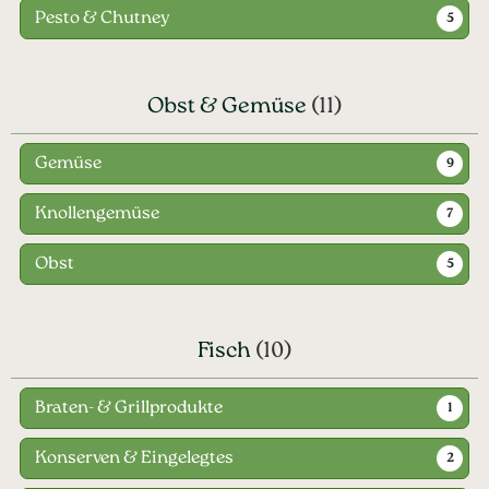
Pesto & Chutney
5
Obst & Gemüse
(11)
Gemüse
9
Knollengemüse
7
Obst
5
Fisch
(10)
Braten- & Grillprodukte
1
Konserven & Eingelegtes
2