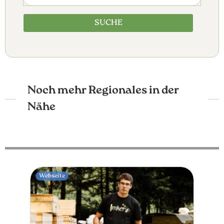
SUCHE
Noch mehr Regionales in der
Nähe
Webseite
Web