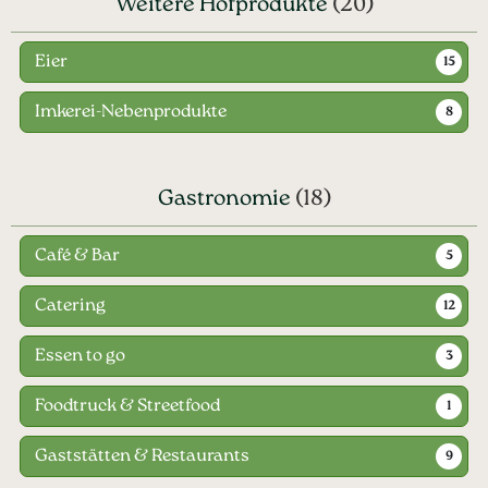
Weitere Hofprodukte
(20)
Eier
15
Imkerei-Nebenprodukte
8
Gastronomie
(18)
Café & Bar
5
Catering
12
Essen to go
3
Foodtruck & Streetfood
1
Gaststätten & Restaurants
9