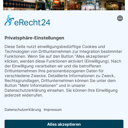
Betrieb
Öffnungszeiten
Fleischerei Kastner
Fleisch, Gastronomie, Geschenke, Getränke,
Getreideprodukte, Gourmet-Zutaten, Honig, Aufstriche &
Co, Milchprodukte, Obst & Gemüse, Süßes & Snacks,
Weitere Hofprodukte
Produktübersicht
Bauchspeck, Bauernbrot, Brot, Café, Eier, Eis,
Extrawurst, Fleisch, Gailtaler Almkäse g.U., Gailtaler
Speck g.g.A.
Jetzt geöffnet
Webseite