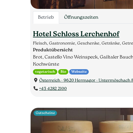
Betrieb
Öffnungszeiten
Hotel Schloss Lerchenhof
Fleisch, Gastronomie, Geschenke, Getränke, Getr
Produktübersicht
Brot, Castello Vino Weinspeck, Gailtaler Bauc
Kochwürste
vegetarisch
Bio
Webseite
Österreich - 9620 Hermagor - Untermöschach 
+43 4282 2100
Gutscheine