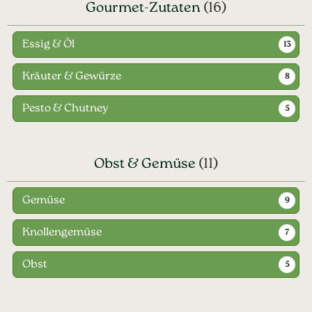
Gourmet-Zutaten
(16)
Essig & Öl
13
Kräuter & Gewürze
8
Pesto & Chutney
5
Obst & Gemüse
(11)
Gemüse
9
Knollengemüse
7
Obst
5