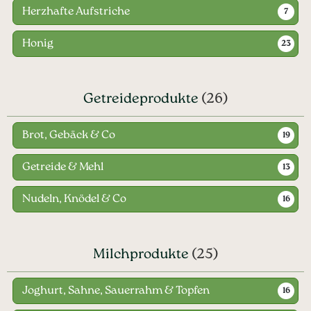
Herzhafte Aufstriche
7
Honig
23
Getreideprodukte
(26)
Brot, Gebäck & Co
19
Getreide & Mehl
13
Nudeln, Knödel & Co
16
Milchprodukte
(25)
Joghurt, Sahne, Sauerrahm & Topfen
16