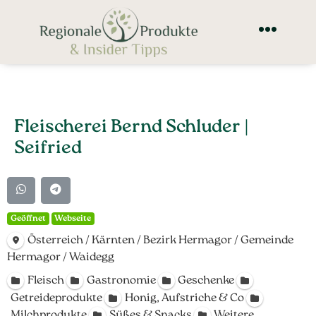
Fleischerei Bernd Schluder |
Seifried
Geöffnet
Webseite
Österreich / Kärnten / Bezirk Hermagor / Gemeinde
Hermagor / Waidegg
Fleisch
Gastronomie
Geschenke
Getreideprodukte
Honig, Aufstriche & Co
Milchprodukte
Süßes & Snacks
Weitere