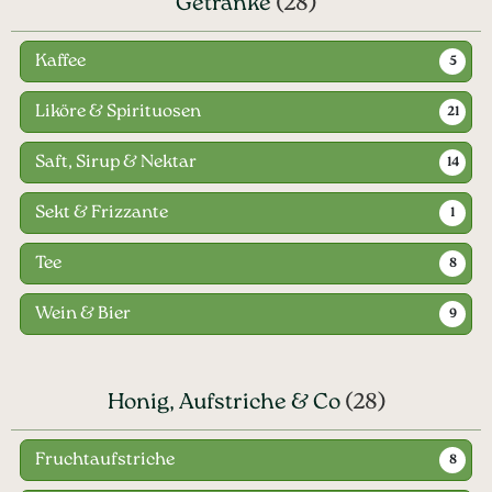
Getränke
(28)
Kaffee
5
Liköre & Spirituosen
21
Saft, Sirup & Nektar
14
Sekt & Frizzante
1
Tee
8
Wein & Bier
9
Honig, Aufstriche & Co
(28)
Fruchtaufstriche
8