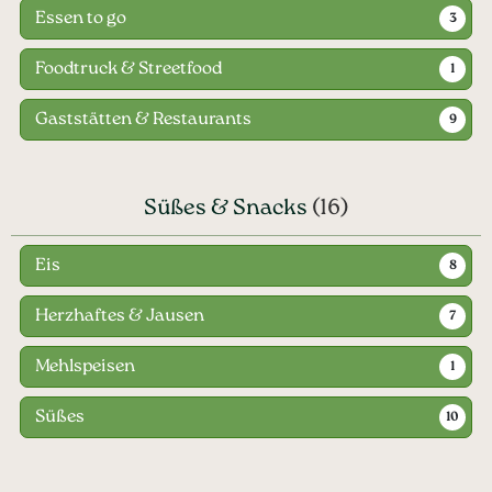
Essen to go
3
Foodtruck & Streetfood
1
Gaststätten & Restaurants
9
Süßes & Snacks
(16)
Eis
8
Herzhaftes & Jausen
7
Mehlspeisen
1
Süßes
10