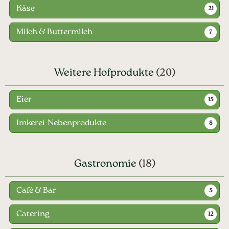
Käse
21
Milch & Buttermilch
7
Weitere Hofprodukte
(20)
Eier
15
Imkerei-Nebenprodukte
8
Gastronomie
(18)
Café & Bar
5
Catering
12