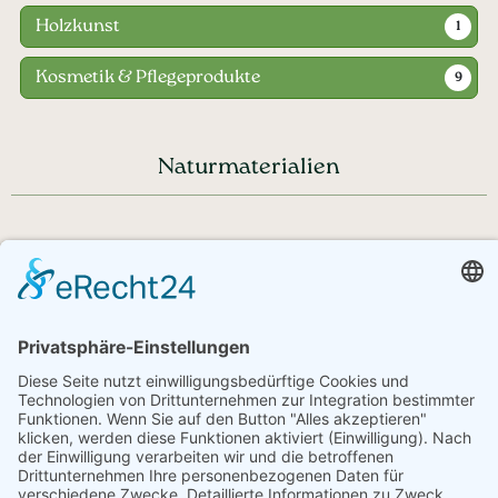
Holzkunst
1
Kosmetik & Pflegeprodukte
9
Naturmaterialien
Haben Sie noch Fragen?
+43 720 353535 - Rückrufservice
service@regionale-produkte.online
© Regionale Produkte | powered by
Creativomedia GmbH