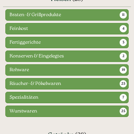
Braten- & Grillprodukte
11
Feinkost
4
Fertiggerichte
3
Konserven & Eingelegtes
2
Rohware
19
Räucher- & Pökelwaren
25
Spezialitäten
7
Wurstwaren
25