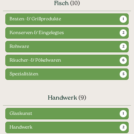
Fisch
(10)
Braten- & Grillprodukte
1
Konserven & Eingelegtes
2
Rohware
2
Räucher- & Pökelwaren
6
Spezialitäten
5
Handwerk
(9)
Glaskunst
1
Handwerk
2