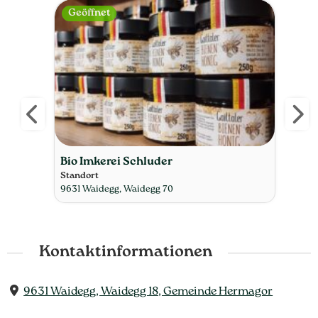
Geöffnet
Ge
Lissis kuhles Bauerneis
Bio
Standort
Stan
9634 Gundersheim, Goderschach 3
9631
Kontaktinformationen
9631 Waidegg, Waidegg 18, Gemeinde Hermagor