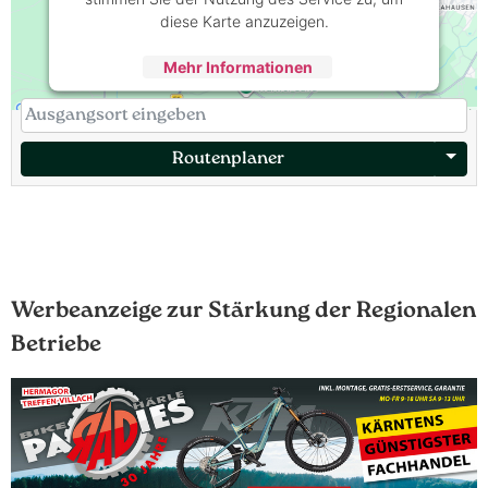
diese Karte anzuzeigen.
Mehr Informationen
Akzeptieren
powered by
Usercentrics Consent
Management Platform
&
eRecht24
Routenplaner
Werbeanzeige zur Stärkung der Regionalen
Betriebe