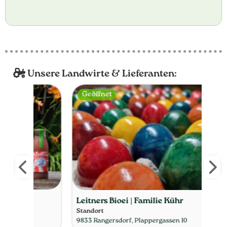
Unsere Landwirte & Lieferanten:
Geöffnet
Ge
Mar
Leitners Bioei | Familie Kühr
Stan
Standort
9833
9833 Rangersdorf, Plappergassen 10