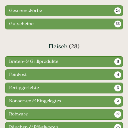
Geschenkkörbe
24
Gutscheine
33
Fleisch
(28)
Braten- & Grillprodukte
11
Feinkost
4
Fertiggerichte
3
Konserven & Eingelegtes
2
Rohware
19
Räucher- & Pökelwaren
25