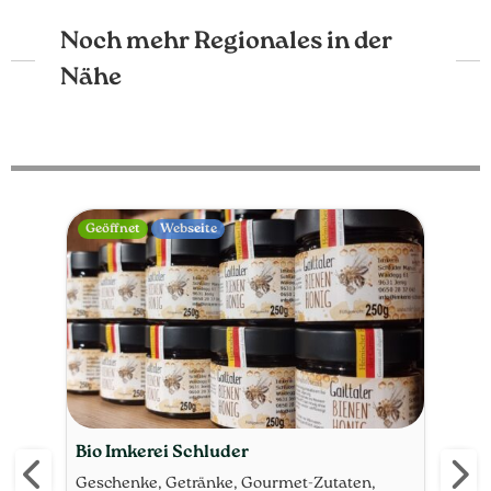
Noch mehr Regionales in der
Nähe
Webseite
Web
Bio Erlebnisimkerei Kronhofer
Bio
Rüb
Geschenke, Getränke, Honig, Aufstriche &