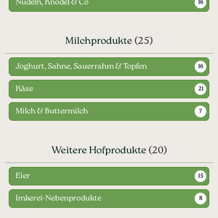
Nudeln, Knödel & Co
16
Milchprodukte
(25)
Joghurt, Sahne, Sauerrahm & Topfen
16
Käse
21
Milch & Buttermilch
7
Weitere Hofprodukte
(20)
Eier
15
Imkerei-Nebenprodukte
8