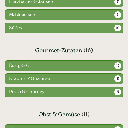
Herzhaftes & Jausen
7
Mehlspeisen
1
Süßes
10
Gourmet-Zutaten
(16)
Essig & Öl
13
Kräuter & Gewürze
8
Pesto & Chutney
5
Obst & Gemüse
(11)