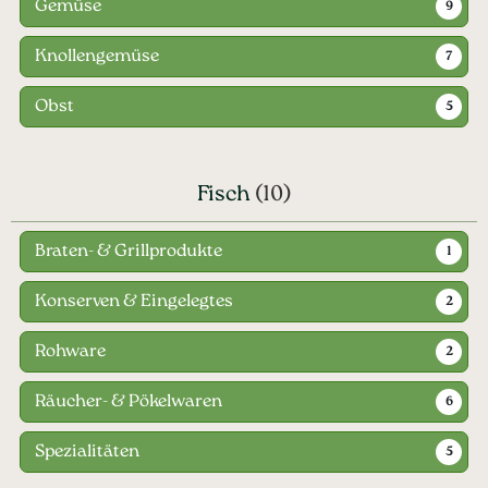
Gemüse
9
Knollengemüse
7
Obst
5
Fisch
(10)
Braten- & Grillprodukte
1
Konserven & Eingelegtes
2
Rohware
2
Räucher- & Pökelwaren
6
Spezialitäten
5