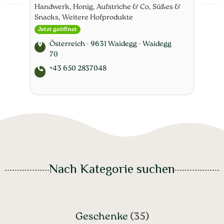
 &
Co, Weitere Hofprodukte
Flei
Getr
Österreich - 9620 Hermagor - Mitschig
Aufs
9
Sna
+43 650 7783415
Nach Kategorie suchen
Geschenke
(35)