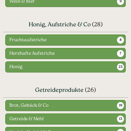
Wein & Bier
9
Honig, Aufstriche & Co
(28)
Fruchtaufstriche
8
Herzhafte Aufstriche
7
Honig
23
Getreideprodukte
(26)
Brot, Gebäck & Co
19
Getreide & Mehl
13