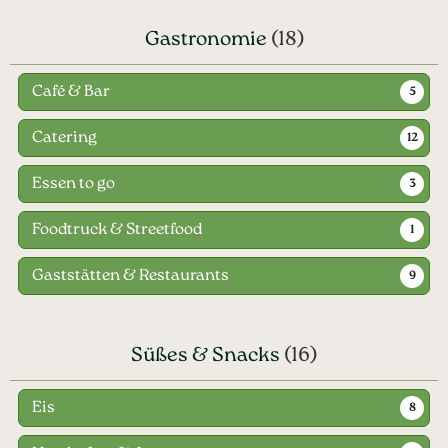
Gastronomie
(18)
Café & Bar
5
Catering
12
Essen to go
3
Foodtruck & Streetfood
1
Gaststätten & Restaurants
9
Süßes & Snacks
(16)
Eis
8