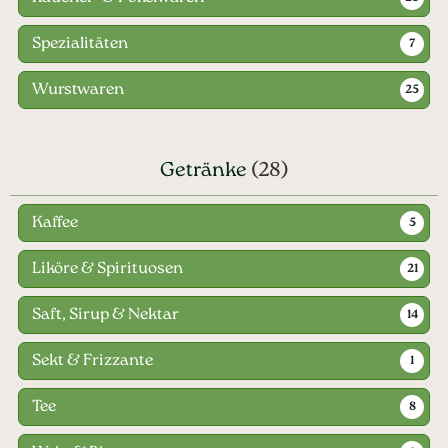
Spezialitäten
7
Wurstwaren
25
Getränke
(28)
Kaffee
5
Liköre & Spirituosen
21
Saft, Sirup & Nektar
14
Sekt & Frizzante
1
Tee
8