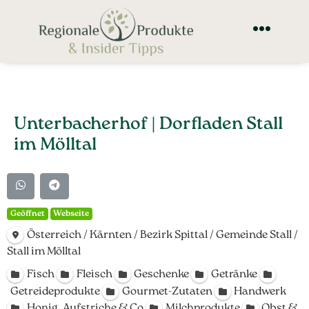
Unterbacherhof | Dorfladen Stall
im Mölltal
Geöffnet
Webseite
Österreich / Kärnten / Bezirk Spittal / Gemeinde Stall /
Stall im Mölltal
Fisch
Fleisch
Geschenke
Getränke
Getreideprodukte
Gourmet-Zutaten
Handwerk
Honig, Aufstriche & Co
Milchprodukte
Obst &