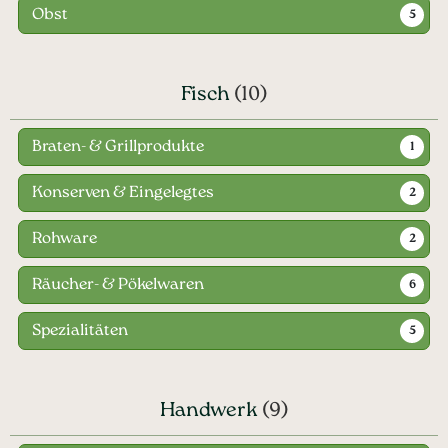
Obst
5
Fisch
(10)
Braten- & Grillprodukte
1
Konserven & Eingelegtes
2
Rohware
2
Räucher- & Pökelwaren
6
Spezialitäten
5
Handwerk
(9)