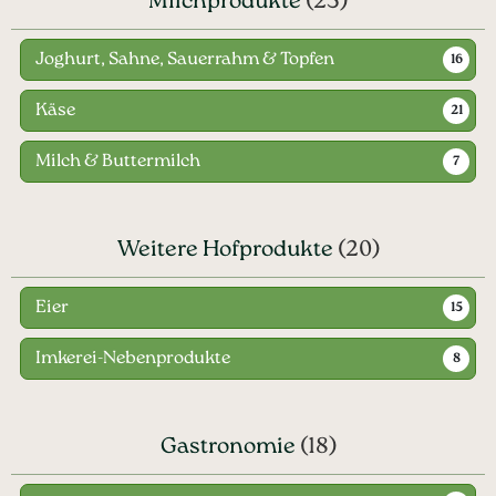
Milchprodukte
(25)
Joghurt, Sahne, Sauerrahm & Topfen
16
Käse
21
Milch & Buttermilch
7
Weitere Hofprodukte
(20)
Eier
15
Imkerei-Nebenprodukte
8
Gastronomie
(18)