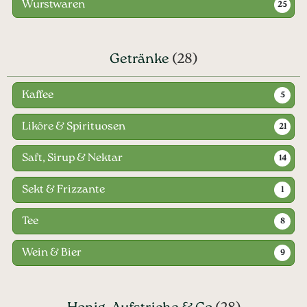
Wurstwaren
25
Getränke
(28)
Kaffee
5
Liköre & Spirituosen
21
Saft, Sirup & Nektar
14
Sekt & Frizzante
1
Tee
8
Wein & Bier
9