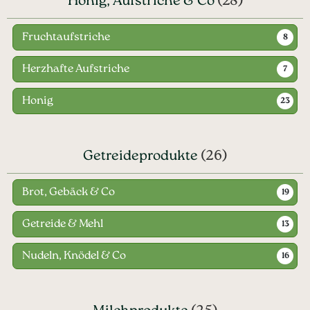
Honig, Aufstriche & Co
(28)
Fruchtaufstriche
8
Herzhafte Aufstriche
7
Honig
23
Getreideprodukte
(26)
Brot, Gebäck & Co
19
Getreide & Mehl
13
Nudeln, Knödel & Co
16