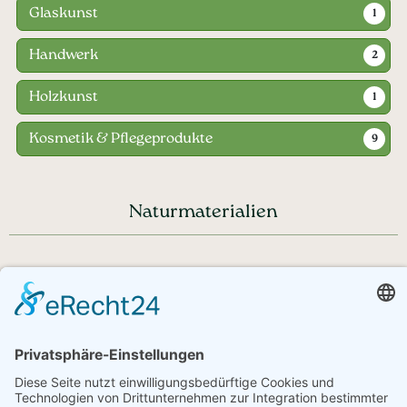
Glaskunst
1
Handwerk
2
Holzkunst
1
Kosmetik & Pflegeprodukte
9
Naturmaterialien
Haben Sie noch Fragen?
+43 720 353535 - Rückrufservice
service@regionale-produkte.online