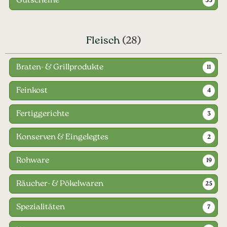
Gutscheine
33
Fleisch
(28)
Braten- & Grillprodukte
11
Feinkost
4
Fertiggerichte
3
Konserven & Eingelegtes
2
Rohware
19
Räucher- & Pökelwaren
25
Spezialitäten
7