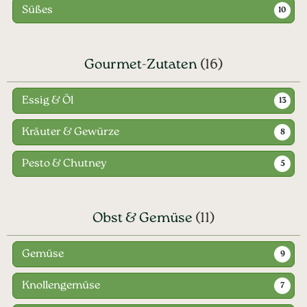
Süßes
10
Gourmet-Zutaten
(16)
Essig & Öl
13
Kräuter & Gewürze
8
Pesto & Chutney
5
Obst & Gemüse
(11)
Gemüse
9
Knollengemüse
7