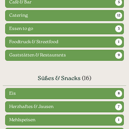
Café & Bar
5
Catering
12
Essen to go
3
Foodtruck & Streetfood
1
Gaststätten & Restaurants
9
Süßes & Snacks
(16)
Eis
8
Herzhaftes & Jausen
7
Mehlspeisen
1