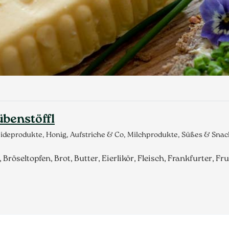
benstöffl
ideprodukte, Honig, Aufstriche & Co, Milchprodukte, Süßes & Snac
öseltopfen, Brot, Butter, Eierlikör, Fleisch, Frankfurter, Fr