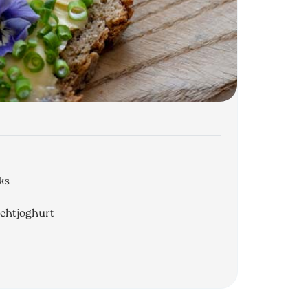
ks
uchtjoghurt