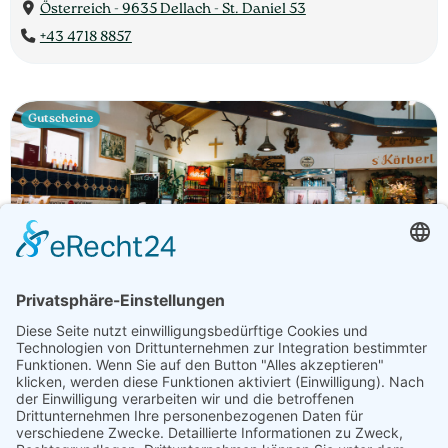
Österreich - 9635 Dellach - St. Daniel 53
+43 4718 8857
Gutscheine
Betrieb
Öffnungszeiten
Fleischerei Kastner
Fleisch, Gastronomie, Geschenke, Getränke,
Getreideprodukte, Gourmet-Zutaten, Honig, Aufstriche &