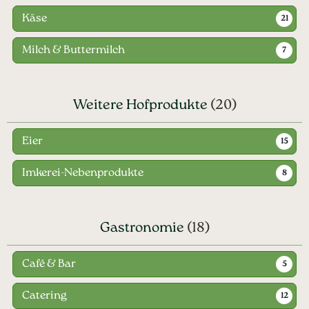
Käse
21
Milch & Buttermilch
7
Weitere Hofprodukte
(20)
Eier
15
Imkerei-Nebenprodukte
8
Gastronomie
(18)
Café & Bar
5
Catering
12