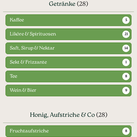
Getränke
(28)
Kaffee
5
Liköre & Spirituosen
21
Saft, Sirup & Nektar
14
Sekt & Frizzante
1
Tee
8
Wein & Bier
9
Honig, Aufstriche & Co
(28)
Fruchtaufstriche
8