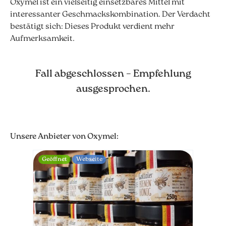
Oxymel ist ein vielseitig einsetzbares Mittel mit
interessanter Geschmackskombination. Der Verdacht
bestätigt sich: Dieses Produkt verdient mehr
Aufmerksamkeit.
Fall abgeschlossen – Empfehlung
ausgesprochen.
Unsere Anbieter von Oxymel:
Geöffnet
Webseite
Webse