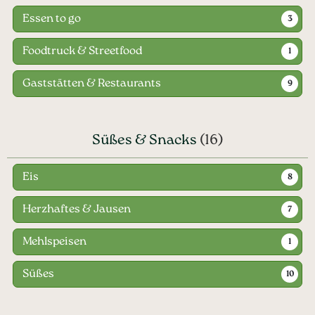
Essen to go
3
Foodtruck & Streetfood
1
Gaststätten & Restaurants
9
Süßes & Snacks
(16)
Eis
8
Herzhaftes & Jausen
7
Mehlspeisen
1
Süßes
10