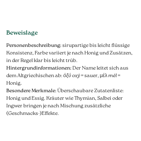
Beweislage
Personenbeschreibung:
sirupartige bis leicht flüssige
Konsistenz, Farbe variiert je nach Honig und Zusätzen,
in der Regel klar bis leicht trüb.
Hintergrundinformationen:
Der Name leitet sich aus
dem Altgriechischen ab:
ὀξύ
oxý
= sauer, μέλ
mél
=
Honig
.
Besondere Merkmale:
Überschaubare Zutatenliste:
Honig und Essig. Kräuter wie Thymian, Salbei oder
Ingwer bringen je nach Mischung zusätzliche
(Geschmacks-)Effekte.