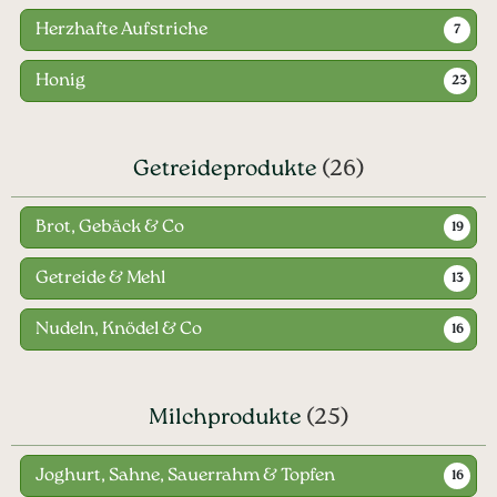
Herzhafte Aufstriche
7
Honig
23
Getreideprodukte
(26)
Brot, Gebäck & Co
19
Getreide & Mehl
13
Nudeln, Knödel & Co
16
Milchprodukte
(25)
Joghurt, Sahne, Sauerrahm & Topfen
16