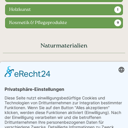
Holzkunst
1
Kosmetik & Pflegeprodukte
9
Naturmaterialien
Haben Sie noch Fragen?
+43 720 353535 - Rückrufservice
service@regionale-produkte.online
© Regionale Produkte | powered by