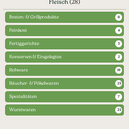
Fleisch
(28)
Braten- & Grillprodukte
11
Feinkost
4
Fertiggerichte
3
Konserven & Eingelegtes
2
Rohware
19
Räucher- & Pökelwaren
25
Spezialitäten
7
Wurstwaren
25