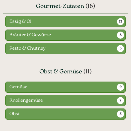
Gourmet-Zutaten
(16)
Essig & Öl
13
Kräuter & Gewürze
8
Pesto & Chutney
5
Obst & Gemüse
(11)
Gemüse
9
Knollengemüse
7
Obst
5