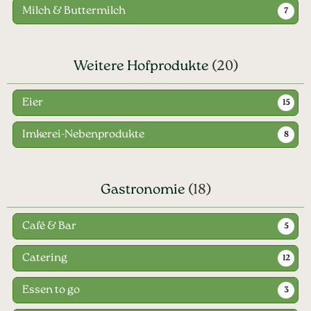
Milch & Buttermilch
7
Weitere Hofprodukte
(20)
Eier
15
Imkerei-Nebenprodukte
8
Gastronomie
(18)
Café & Bar
5
Catering
12
Essen to go
3