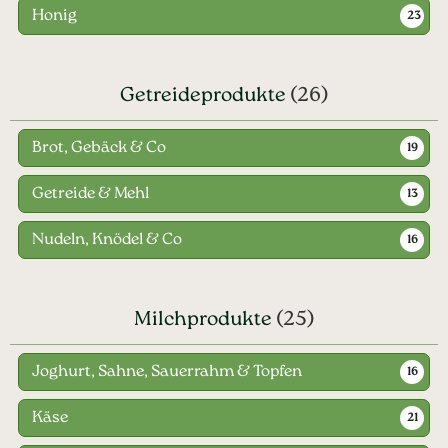
Honig
23
Getreideprodukte
(26)
Brot, Gebäck & Co
19
Getreide & Mehl
13
Nudeln, Knödel & Co
16
Milchprodukte
(25)
Joghurt, Sahne, Sauerrahm & Topfen
16
Käse
21