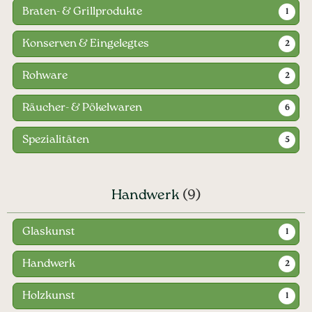
Braten- & Grillprodukte
1
Konserven & Eingelegtes
2
Rohware
2
Räucher- & Pökelwaren
6
Spezialitäten
5
Handwerk
(9)
Glaskunst
1
Handwerk
2
Holzkunst
1