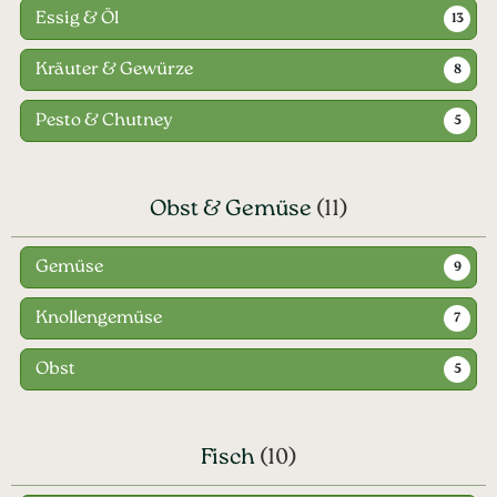
Essig & Öl
13
Kräuter & Gewürze
8
Pesto & Chutney
5
Obst & Gemüse
(11)
Gemüse
9
Knollengemüse
7
Obst
5
Fisch
(10)