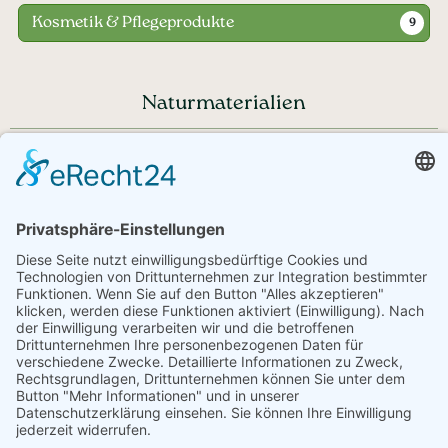
Kosmetik & Pflegeprodukte
9
Naturmaterialien
Haben Sie noch Fragen?
+43 720 353535 - Rückrufservice
service@regionale-produkte.online
© Regionale Produkte | powered by
Creativomedia GmbH
Downloads
Impressum