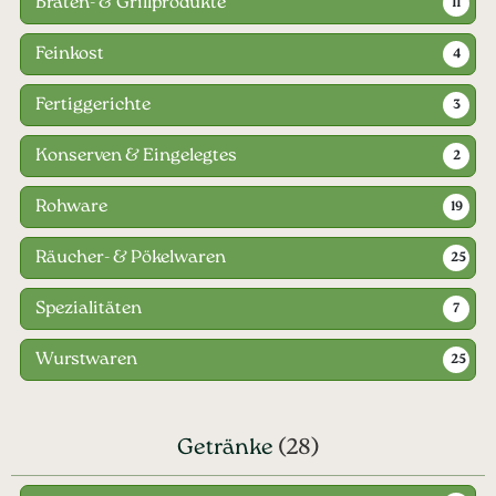
Braten- & Grillprodukte
11
Feinkost
4
Fertiggerichte
3
Konserven & Eingelegtes
2
Rohware
19
Räucher- & Pökelwaren
25
Spezialitäten
7
Wurstwaren
25
Getränke
(28)