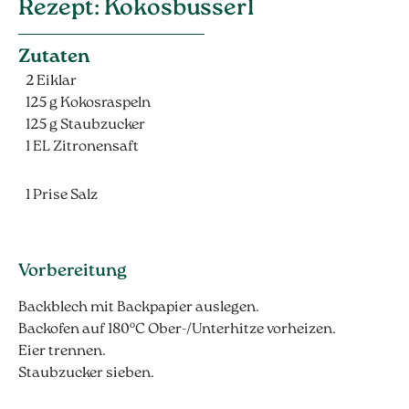
Rezept: Kokosbusserl
Zutaten
2 Eiklar
125 g Kokosraspeln
125 g Staubzucker
1 EL Zitronensaft
1 Prise Salz
Vorbereitung
Backblech mit Backpapier auslegen.
Backofen auf 180°C Ober-/Unterhitze vorheizen.
Eier trennen.
Staubzucker sieben.