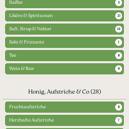
Kaffee
5
Liköre & Spirituosen
21
Saft, Sirup & Nektar
14
Sekt & Frizzante
1
Tee
8
Wein & Bier
9
Honig, Aufstriche & Co
(28)
Fruchtaufstriche
8
Herzhafte Aufstriche
7