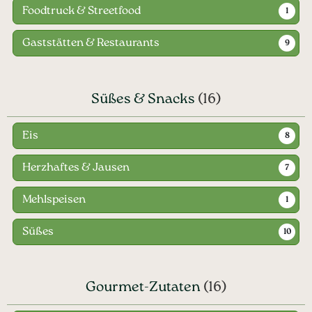
Foodtruck & Streetfood
1
Gaststätten & Restaurants
9
Süßes & Snacks
(16)
Eis
8
Herzhaftes & Jausen
7
Mehlspeisen
1
Süßes
10
Gourmet-Zutaten
(16)