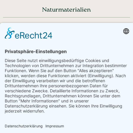
Naturmaterialien
Haben Sie noch Fragen?
+43 720 353535 - Rückrufservice
service@regionale-produkte.online
© Regionale Produkte | powered by
Creativomedia GmbH
Downloads
Impressum
Datenschutzerklärung
AGB