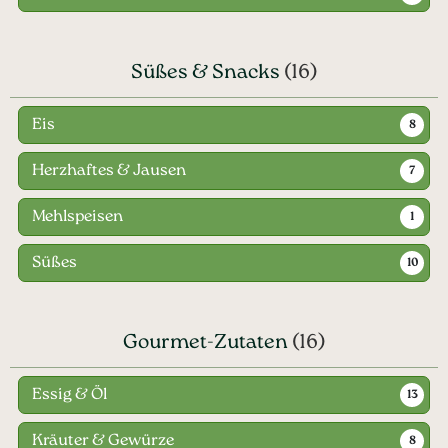
Süßes & Snacks
(16)
Eis
8
Herzhaftes & Jausen
7
Mehlspeisen
1
Süßes
10
Gourmet-Zutaten
(16)
Essig & Öl
13
Kräuter & Gewürze
8