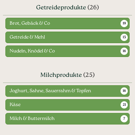
Getreideprodukte
(26)
Brot, Gebäck & Co
19
Getreide & Mehl
13
Nudeln, Knödel & Co
16
Milchprodukte
(25)
Joghurt, Sahne, Sauerrahm & Topfen
16
Käse
21
Milch & Buttermilch
7