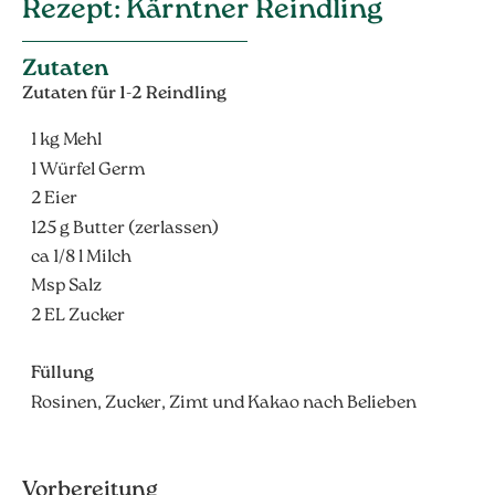
Rezept: Kärntner Reindling
Zutaten
Zutaten für 1-2 Reindling
1 kg Mehl
1 Würfel Germ
2 Eier
125 g Butter (zerlassen)
ca 1/8 l Milch
Msp Salz
2 EL Zucker
Füllung
Rosinen, Zucker, Zimt und Kakao nach Belieben
Vorbereitung