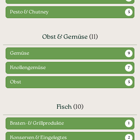
Pesto & Chutney
5
Obst & Gemüse
(11)
Gemüse
9
Knollengemüse
7
Obst
5
Fisch
(10)
Braten- & Grillprodukte
1
Konserven & Eingelegtes
2