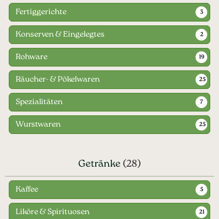
Fertiggerichte
3
Konserven & Eingelegtes
2
Rohware
19
Räucher- & Pökelwaren
25
Spezialitäten
7
Wurstwaren
25
Getränke
(28)
Kaffee
5
Liköre & Spirituosen
21