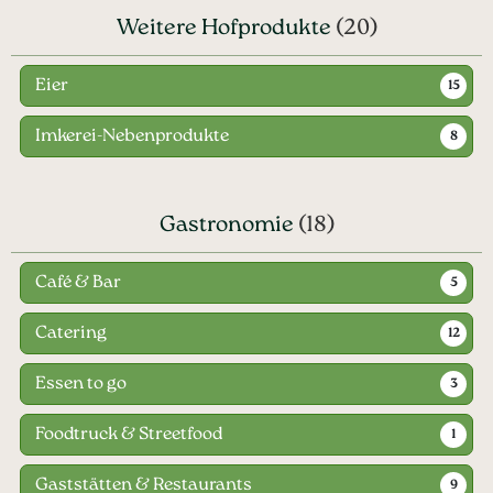
Weitere Hofprodukte
(20)
Eier
15
Imkerei-Nebenprodukte
8
Gastronomie
(18)
Café & Bar
5
Catering
12
Essen to go
3
Foodtruck & Streetfood
1
Gaststätten & Restaurants
9