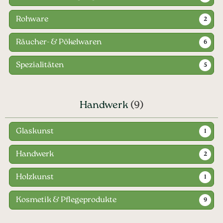
Rohware
2
Räucher- & Pökelwaren
6
Spezialitäten
5
Handwerk
(9)
Glaskunst
1
Handwerk
2
Holzkunst
1
Kosmetik & Pflegeprodukte
9