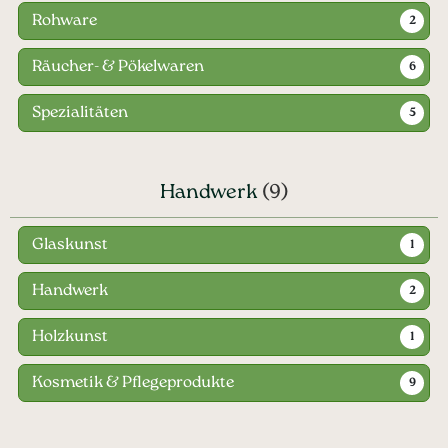
Rohware
2
Räucher- & Pökelwaren
6
Spezialitäten
5
Handwerk
(9)
Glaskunst
1
Handwerk
2
Holzkunst
1
Kosmetik & Pflegeprodukte
9