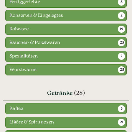
Fertiggerichte
3
Konserven & Eingelegtes
2
Rohware
19
Räucher- & Pökelwaren
25
Spezialitäten
7
Wurstwaren
25
Getränke
(28)
Kaffee
5
Liköre & Spirituosen
21