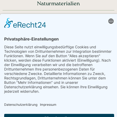
Naturmaterialien
Haben Sie noch Fragen?
+43 720 353535 - Rückrufservice
service@regionale-produkte.online
© Regionale Produkte | powered by
Creativomedia GmbH
Downloads
Impressum
Datenschutzerklärung
AGB