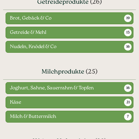
Getreideprodukte
(26)
Brot, Gebäck & Co
19
Getreide & Mehl
13
Nudeln, Knödel & Co
16
Milchprodukte
(25)
Joghurt, Sahne, Sauerrahm & Topfen
16
Käse
21
Milch & Buttermilch
7