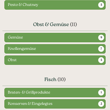
Pesto & Chutney
5
Obst & Gemüse
(11)
Gemüse
9
Knollengemüse
7
Obst
5
Fisch
(10)
Braten- & Grillprodukte
1
Konserven & Eingelegtes
2