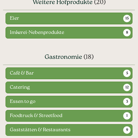
Weitere Hofprodukte
(20)
Eier
15
Imkerei-Nebenprodukte
8
Gastronomie
(18)
Café & Bar
5
Catering
12
Essen to go
3
Foodtruck & Streetfood
1
Gaststätten & Restaurants
9