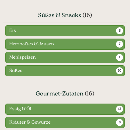
Süßes & Snacks
(16)
Eis
8
Herzhaftes & Jausen
7
Mehlspeisen
1
Süßes
10
Gourmet-Zutaten
(16)
Essig & Öl
13
Kräuter & Gewürze
8