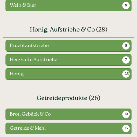
Wein & Bier
9
Honig, Aufstriche & Co
(28)
Fruchtaufstriche
8
Herzhafte Aufstriche
7
Honig
23
Getreideprodukte
(26)
Brot, Gebäck & Co
19
Getreide & Mehl
13