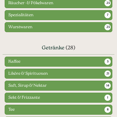
Räucher- & Pökelwaren
25
Spezialitäten
7
Wurstwaren
25
Getränke
(28)
Kaffee
5
Liköre & Spirituosen
21
Saft, Sirup & Nektar
14
Sekt & Frizzante
1
Tee
8