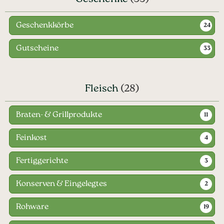
Geschenkkörbe
24
Gutscheine
33
Fleisch
(28)
Braten- & Grillprodukte
11
Feinkost
4
Fertiggerichte
3
Konserven & Eingelegtes
2
Rohware
19