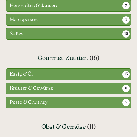
Herzhaftes & Jausen
7
Mehlspeisen
1
Süßes
10
Gourmet-Zutaten
(16)
Essig & Öl
13
Kräuter & Gewürze
8
Pesto & Chutney
5
Obst & Gemüse
(11)