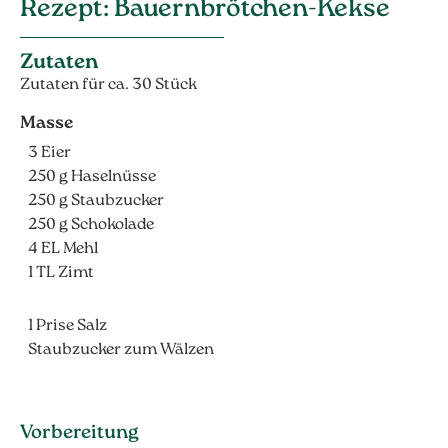
Rezept: Bauernbrötchen-Kekse
Zutaten
Zutaten für ca. 30 Stück
Masse
3 Eier
250 g Haselnüsse
250 g Staubzucker
250 g Schokolade
4 EL Mehl
1 TL Zimt
1 Prise Salz
Staubzucker zum Wälzen
Vorbereitung