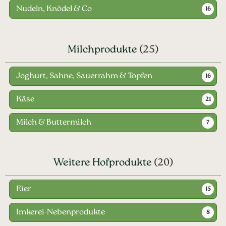
Nudeln, Knödel & Co
16
Milchprodukte
(25)
Joghurt, Sahne, Sauerrahm & Topfen
16
Käse
21
Milch & Buttermilch
7
Weitere Hofprodukte
(20)
Eier
15
Imkerei-Nebenprodukte
8