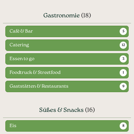
Gastronomie
(18)
Café & Bar
5
Catering
12
Essen to go
3
Foodtruck & Streetfood
1
Gaststätten & Restaurants
9
Süßes & Snacks
(16)
Eis
8