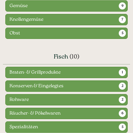
Gemüse
9
Knollengemüse
7
Obst
5
Fisch
(10)
Braten- & Grillprodukte
1
Konserven & Eingelegtes
2
Rohware
2
Räucher- & Pökelwaren
6
Spezialitäten
5