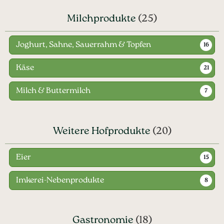
Milchprodukte
(25)
Joghurt, Sahne, Sauerrahm & Topfen
16
Käse
21
Milch & Buttermilch
7
Weitere Hofprodukte
(20)
Eier
15
Imkerei-Nebenprodukte
8
Gastronomie
(18)