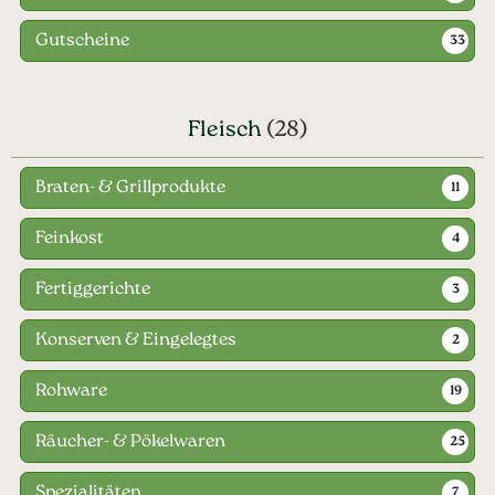
Gutscheine
33
Fleisch
(28)
Braten- & Grillprodukte
11
Feinkost
4
Fertiggerichte
3
Konserven & Eingelegtes
2
Rohware
19
Räucher- & Pökelwaren
25
Spezialitäten
7