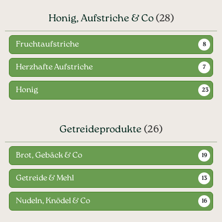
Honig, Aufstriche & Co
(28)
Fruchtaufstriche
8
Herzhafte Aufstriche
7
Honig
23
Getreideprodukte
(26)
Brot, Gebäck & Co
19
Getreide & Mehl
13
Nudeln, Knödel & Co
16