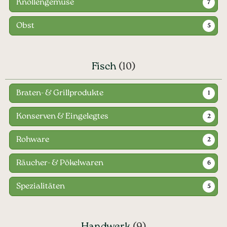
Knollengemüse
7
Obst
5
Fisch
(10)
Braten- & Grillprodukte
1
Konserven & Eingelegtes
2
Rohware
2
Räucher- & Pökelwaren
6
Spezialitäten
5
Handwerk
(9)