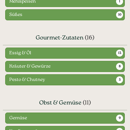
Mehlspeisen
1
Süßes
10
Gourmet-Zutaten
(16)
Essig & Öl
13
Kräuter & Gewürze
8
Pesto & Chutney
5
Obst & Gemüse
(11)
Gemüse
9