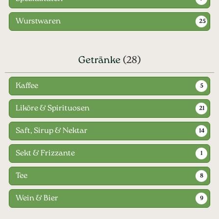
Wurstwaren
25
Getränke
(28)
Kaffee
5
Liköre & Spirituosen
21
Saft, Sirup & Nektar
14
Sekt & Frizzante
1
Tee
8
Wein & Bier
9