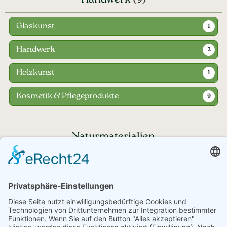
Glaskunst
1
Handwerk
2
Holzkunst
1
Kosmetik & Pflegeprodukte
9
Naturmaterialien
Haben Sie noch Fragen?
+43 720 353535 - Rückrufservice