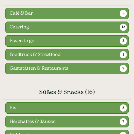
Café & Bar
5
Catering
12
Essen to go
3
Foodtruck & Streetfood
1
Gaststätten & Restaurants
9
Süßes & Snacks
(16)
Eis
8
Herzhaftes & Jausen
7