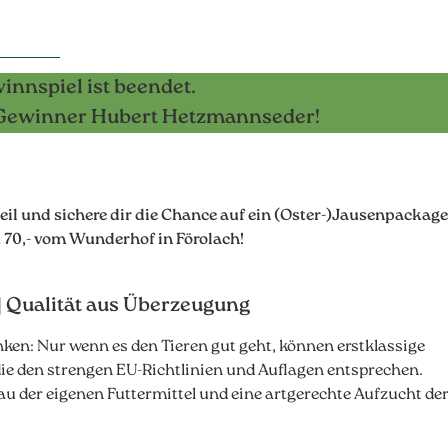
innspiel ist beendet.
 Gewinner Hubert Hetzmannseder!
l und sichere dir die Chance auf ein (Oster-)Jausenpackage
 70,- vom Wunderhof in Förolach!
| Qualität aus Überzeugung
en: Nur wenn es den Tieren gut geht, können erstklassige
ie den strengen EU-Richtlinien und Auflagen entsprechen.
u der eigenen Futtermittel und eine artgerechte Aufzucht de