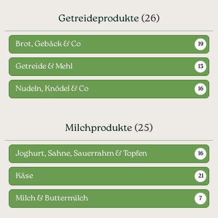
Getreideprodukte
(26)
Brot, Gebäck & Co
19
Getreide & Mehl
13
Nudeln, Knödel & Co
16
Milchprodukte
(25)
Joghurt, Sahne, Sauerrahm & Topfen
16
Käse
21
Milch & Buttermilch
7