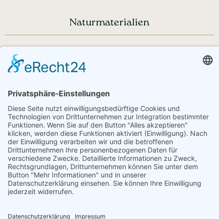
Naturmaterialien
Haben Sie noch Fragen?
+43 720 353535 - Rückrufservice
service@regionale-produkte.online
© Regionale Produkte | powered by
Creativomedia GmbH
Downloads
Impressum
Datenschutzerklärung
AGB