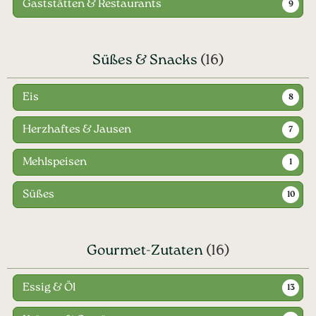
Gaststätten & Restaurants
9
Süßes & Snacks
(16)
Eis
8
Herzhaftes & Jausen
7
Mehlspeisen
1
Süßes
10
Gourmet-Zutaten
(16)
Essig & Öl
13