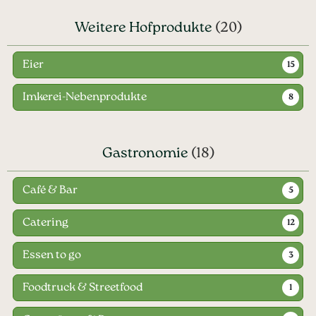
Weitere Hofprodukte
(20)
Eier
15
Imkerei-Nebenprodukte
8
Gastronomie
(18)
Café & Bar
5
Catering
12
Essen to go
3
Foodtruck & Streetfood
1