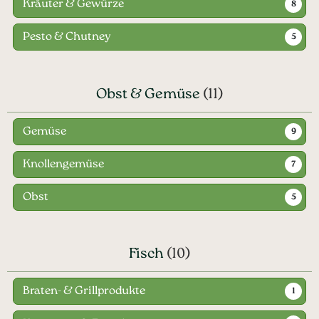
Kräuter & Gewürze
8
Pesto & Chutney
5
Obst & Gemüse
(11)
Gemüse
9
Knollengemüse
7
Obst
5
Fisch
(10)
Braten- & Grillprodukte
1