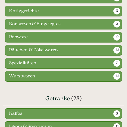
Fertiggerichte
3
Konserven & Eingelegtes
2
Rohware
19
Räucher- & Pökelwaren
25
Spezialitäten
7
Wurstwaren
25
Getränke
(28)
Kaffee
5
Liköre & Spirituosen
21