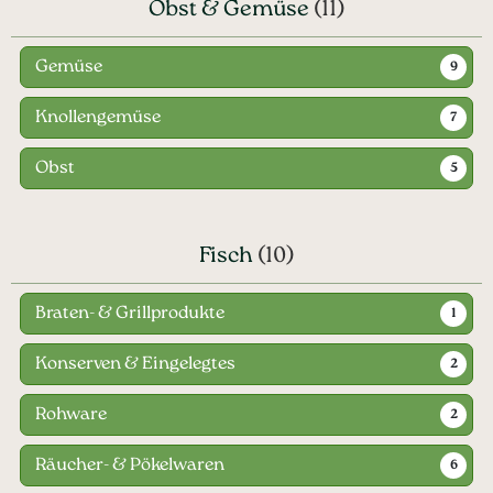
Obst & Gemüse
(11)
Gemüse
9
Knollengemüse
7
Obst
5
Fisch
(10)
Braten- & Grillprodukte
1
Konserven & Eingelegtes
2
Rohware
2
Räucher- & Pökelwaren
6