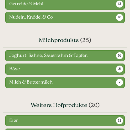
Getreide & Mehl
13
Nudeln, Knödel & Co
16
Milchprodukte
(25)
Joghurt, Sahne, Sauerrahm & Topfen
16
Käse
21
Milch & Buttermilch
7
Weitere Hofprodukte
(20)
Eier
15