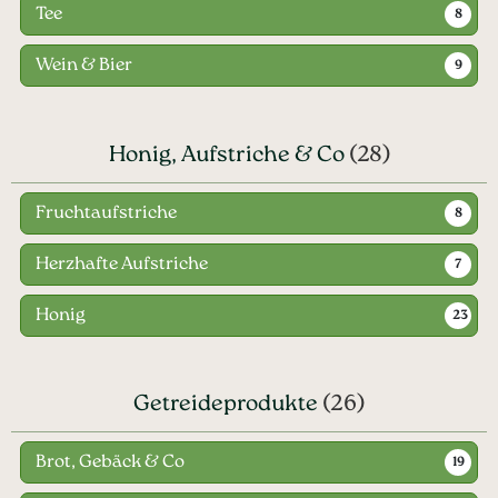
Tee
8
Wein & Bier
9
Honig, Aufstriche & Co
(28)
Fruchtaufstriche
8
Herzhafte Aufstriche
7
Honig
23
Getreideprodukte
(26)
Brot, Gebäck & Co
19