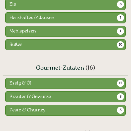
Eis
8
Herzhaftes & Jausen
7
Mehlspeisen
1
Süßes
10
Gourmet-Zutaten
(16)
Essig & Öl
13
Kräuter & Gewürze
8
Pesto & Chutney
5