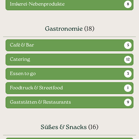
Imkerei-Nebenprodukte
8
Gastronomie
(18)
Café & Bar
5
Catering
12
Essen to go
3
Foodtruck & Streetfood
1
Gaststätten & Restaurants
9
Süßes & Snacks
(16)