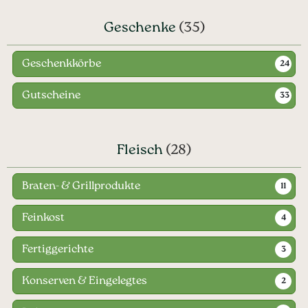
Geschenke
(35)
Geschenkkörbe
24
Gutscheine
33
Fleisch
(28)
Braten- & Grillprodukte
11
Feinkost
4
Fertiggerichte
3
Konserven & Eingelegtes
2