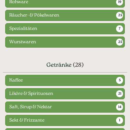
Rohware
19
Räucher- & Pökelwaren
25
Spezialitäten
7
Wurstwaren
25
Getränke
(28)
Kaffee
5
Liköre & Spirituosen
21
Saft, Sirup & Nektar
14
Sekt & Frizzante
1