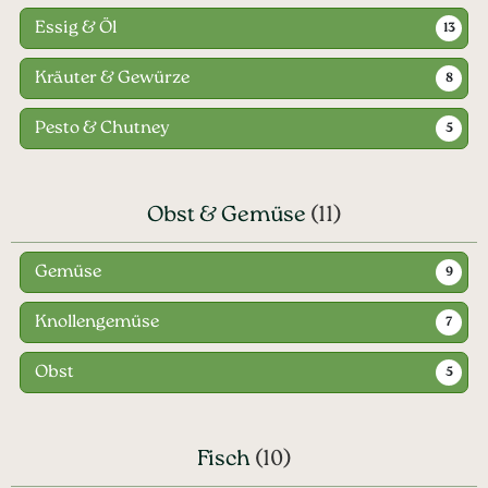
Essig & Öl
13
Kräuter & Gewürze
8
Pesto & Chutney
5
Obst & Gemüse
(11)
Gemüse
9
Knollengemüse
7
Obst
5
Fisch
(10)