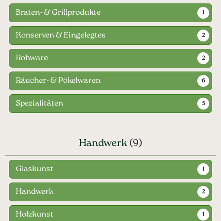
Braten- & Grillprodukte
1
Konserven & Eingelegtes
2
Rohware
2
Räucher- & Pökelwaren
6
Spezialitäten
5
Handwerk
(9)
Glaskunst
1
Handwerk
2
Holzkunst
1