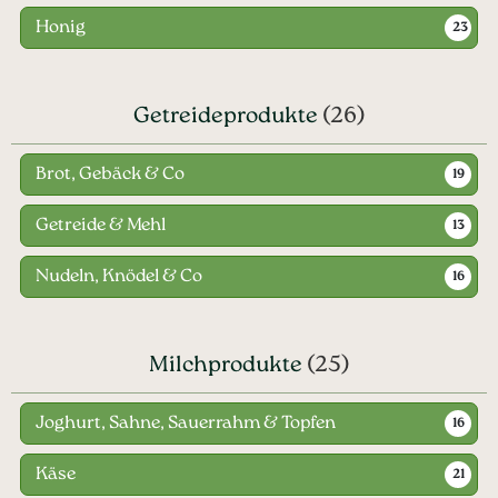
Honig
23
Getreideprodukte
(26)
Brot, Gebäck & Co
19
Getreide & Mehl
13
Nudeln, Knödel & Co
16
Milchprodukte
(25)
Joghurt, Sahne, Sauerrahm & Topfen
16
Käse
21