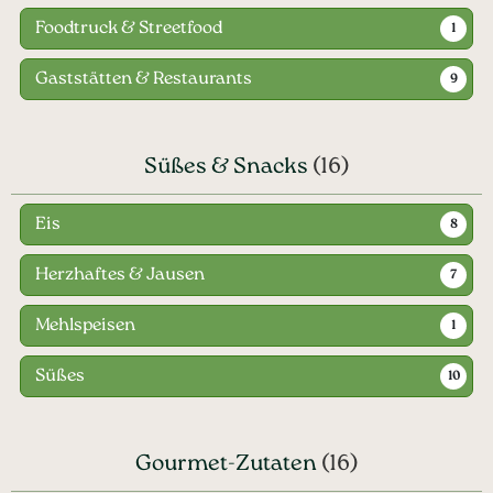
Foodtruck & Streetfood
1
Gaststätten & Restaurants
9
Süßes & Snacks
(16)
Eis
8
Herzhaftes & Jausen
7
Mehlspeisen
1
Süßes
10
Gourmet-Zutaten
(16)