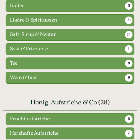
Kaffee
5
Liköre & Spirituosen
21
Saft, Sirup & Nektar
14
Sekt & Frizzante
1
Tee
8
Wein & Bier
9
Honig, Aufstriche & Co
(28)
Fruchtaufstriche
8
Herzhafte Aufstriche
7