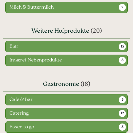
Milch & Buttermilch
7
Weitere Hofprodukte
(20)
Eier
15
Imkerei-Nebenprodukte
8
Gastronomie
(18)
Café & Bar
5
Catering
12
Essen to go
3