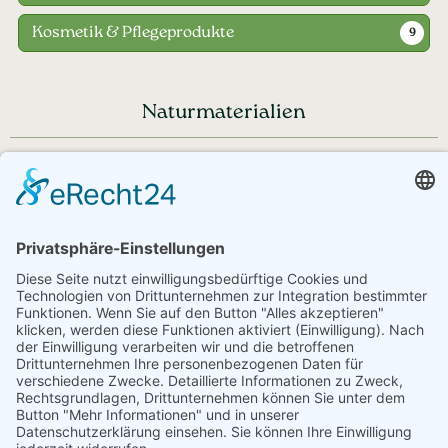
Kosmetik & Pflegeprodukte
9
Naturmaterialien
Haben Sie noch Fragen?
+43 720 353535 - Rückrufservice
service@regionale-produkte.online
© Regionale Produkte | powered by
Creativomedia GmbH
Downloads
Impressum