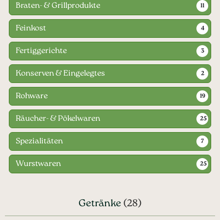
Braten- & Grillprodukte
11
Feinkost
4
Fertiggerichte
3
Konserven & Eingelegtes
2
Rohware
19
Räucher- & Pökelwaren
25
Spezialitäten
7
Wurstwaren
25
Getränke
(28)