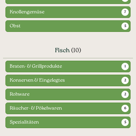
Knollengemüse
7
Obst
5
Fisch
(10)
Braten- & Grillprodukte
1
Konserven & Eingelegtes
2
Rohware
2
Räucher- & Pökelwaren
6
Spezialitäten
5