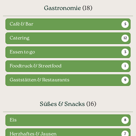
Gastronomie
(18)
Café & Bar
5
Catering
12
Essen to go
3
Foodtruck & Streetfood
1
Gaststätten & Restaurants
9
Süßes & Snacks
(16)
Eis
8
Herzhaftes & Jausen
7