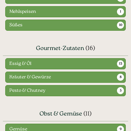
Mehlspeisen
1
Süßes
10
Gourmet-Zutaten
(16)
Essig & Öl
13
Kräuter & Gewürze
8
Pesto & Chutney
5
Obst & Gemüse
(11)
Gemüse
9