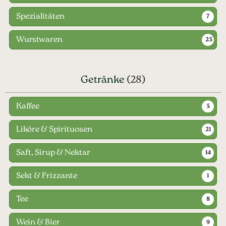
Spezialitäten
7
Wurstwaren
25
Getränke
(28)
Kaffee
5
Liköre & Spirituosen
21
Saft, Sirup & Nektar
14
Sekt & Frizzante
1
Tee
8
Wein & Bier
9