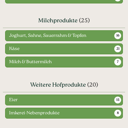
Milchprodukte
(25)
Joghurt, Sahne, Sauerrahm & Topfen
16
Käse
21
Milch & Buttermilch
7
Weitere Hofprodukte
(20)
Eier
15
Imkerei-Nebenprodukte
8