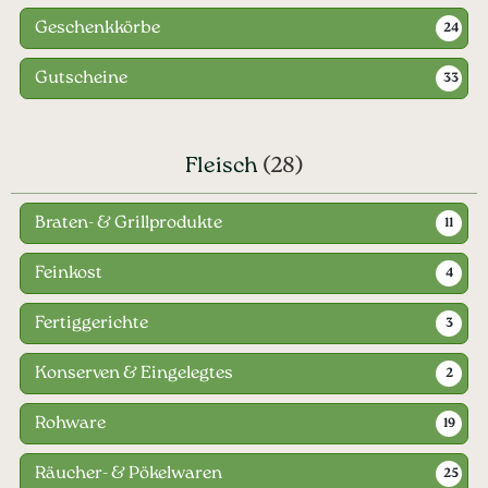
Geschenkkörbe
24
Gutscheine
33
Fleisch
(28)
Braten- & Grillprodukte
11
Feinkost
4
Fertiggerichte
3
Konserven & Eingelegtes
2
Rohware
19
Räucher- & Pökelwaren
25