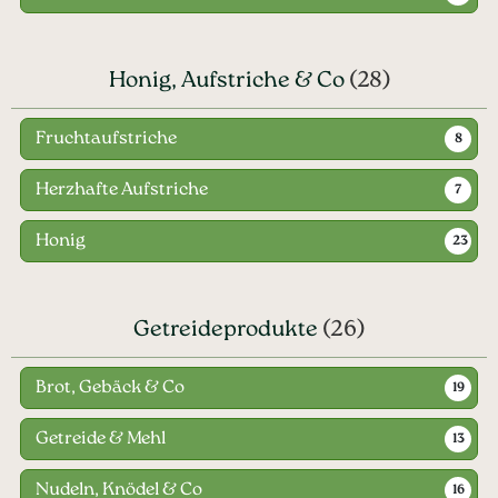
Honig, Aufstriche & Co
(28)
Fruchtaufstriche
8
Herzhafte Aufstriche
7
Honig
23
Getreideprodukte
(26)
Brot, Gebäck & Co
19
Getreide & Mehl
13
Nudeln, Knödel & Co
16