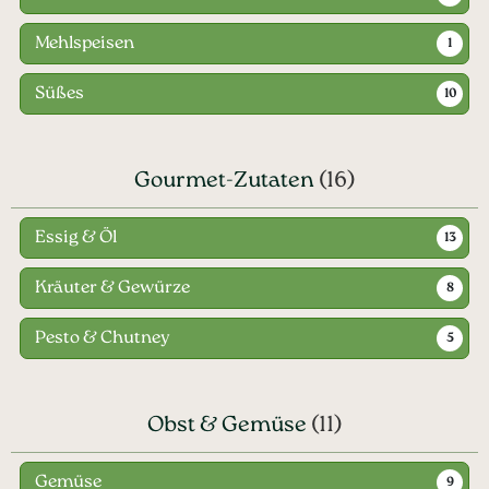
Mehlspeisen
1
Süßes
10
Gourmet-Zutaten
(16)
Essig & Öl
13
Kräuter & Gewürze
8
Pesto & Chutney
5
Obst & Gemüse
(11)
Gemüse
9