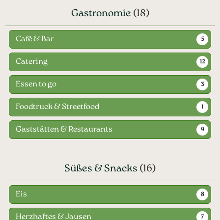
Gastronomie
(18)
Café & Bar
5
Catering
12
Essen to go
3
Foodtruck & Streetfood
1
Gaststätten & Restaurants
9
Süßes & Snacks
(16)
Eis
8
Herzhaftes & Jausen
7