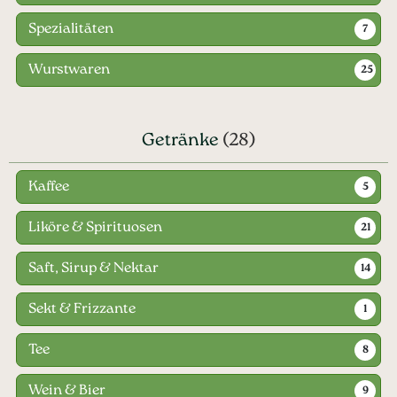
Spezialitäten
7
Wurstwaren
25
Getränke
(28)
Kaffee
5
Liköre & Spirituosen
21
Saft, Sirup & Nektar
14
Sekt & Frizzante
1
Tee
8
Wein & Bier
9