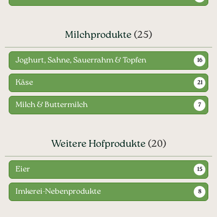
Milchprodukte
(25)
Joghurt, Sahne, Sauerrahm & Topfen
16
Käse
21
Milch & Buttermilch
7
Weitere Hofprodukte
(20)
Eier
15
Imkerei-Nebenprodukte
8