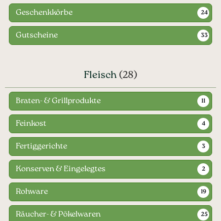
Geschenkkörbe
24
Gutscheine
33
Fleisch
(28)
Braten- & Grillprodukte
11
Feinkost
4
Fertiggerichte
3
Konserven & Eingelegtes
2
Rohware
19
Räucher- & Pökelwaren
25