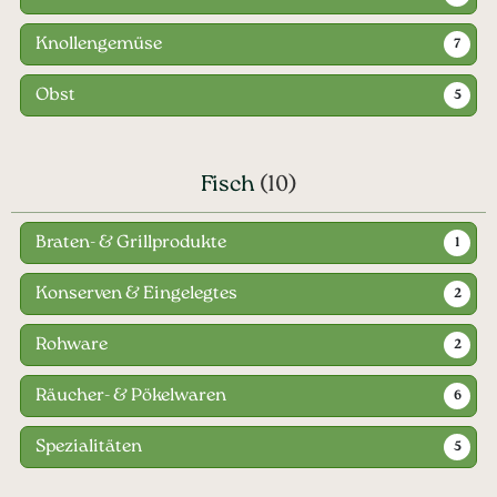
Knollengemüse
7
Obst
5
Fisch
(10)
Braten- & Grillprodukte
1
Konserven & Eingelegtes
2
Rohware
2
Räucher- & Pökelwaren
6
Spezialitäten
5