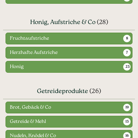
Honig, Aufstriche & Co
(28)
Fruchtaufstriche
8
Herzhafte Aufstriche
7
Honig
23
Getreideprodukte
(26)
Brot, Gebäck & Co
19
Getreide & Mehl
13
Nudeln, Knödel & Co
16