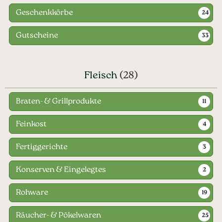
Geschenkkörbe
24
Gutscheine
33
Fleisch
(28)
Braten- & Grillprodukte
11
Feinkost
4
Fertiggerichte
3
Konserven & Eingelegtes
2
Rohware
19
Räucher- & Pökelwaren
25