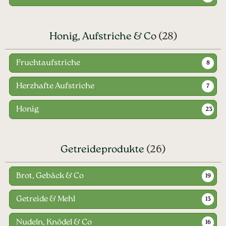
Honig, Aufstriche & Co
(28)
Fruchtaufstriche
8
Herzhafte Aufstriche
7
Honig
23
Getreideprodukte
(26)
Brot, Gebäck & Co
19
Getreide & Mehl
13
Nudeln, Knödel & Co
16