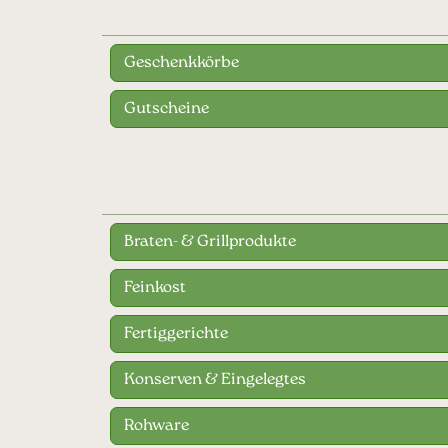
Geschenkkörbe
Gutscheine
Braten- & Grillprodukte
Feinkost
Fertiggerichte
Konserven & Eingelegtes
Rohware