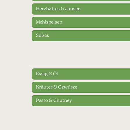
Herzhaftes & Jausen
Mehlspeisen
Süßes
Essig & Öl
Kräuter & Gewürze
Pesto & Chutney