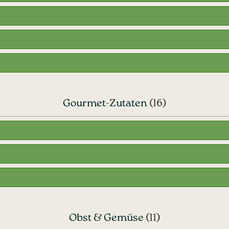
Gourmet-Zutaten
(16)
Obst & Gemüse
(11)