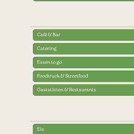
Café & Bar
Catering
Essen to go
Foodtruck & Streetfood
Gaststätten & Restaurants
Eis