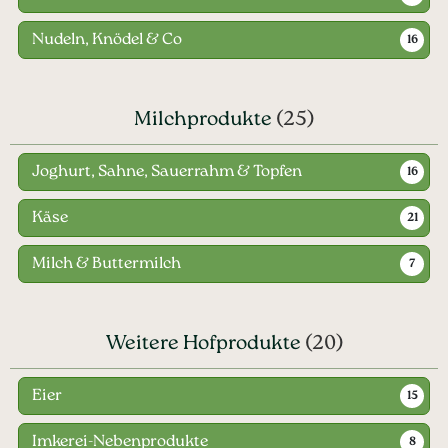
Nudeln, Knödel & Co
16
Milchprodukte
(25)
Joghurt, Sahne, Sauerrahm & Topfen
16
Käse
21
Milch & Buttermilch
7
Weitere Hofprodukte
(20)
Eier
15
Imkerei-Nebenprodukte
8