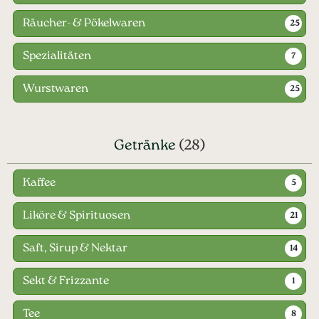
Räucher- & Pökelwaren
25
Spezialitäten
7
Wurstwaren
25
Getränke
(28)
Kaffee
5
Liköre & Spirituosen
21
Saft, Sirup & Nektar
14
Sekt & Frizzante
1
Tee
8