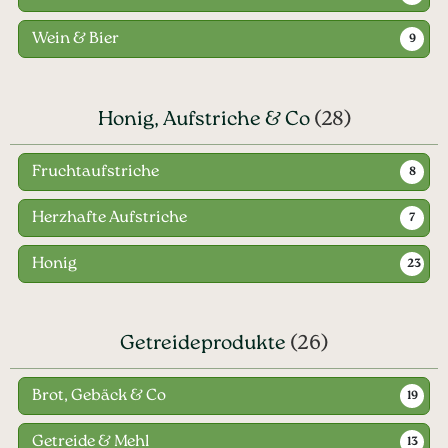
Wein & Bier
9
Honig, Aufstriche & Co
(28)
Fruchtaufstriche
8
Herzhafte Aufstriche
7
Honig
23
Getreideprodukte
(26)
Brot, Gebäck & Co
19
Getreide & Mehl
13