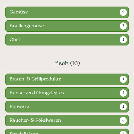
Gemüse
9
Knollengemüse
7
Obst
5
Fisch
(10)
Braten- & Grillprodukte
1
Konserven & Eingelegtes
2
Rohware
2
Räucher- & Pökelwaren
6