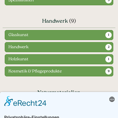
Spezialitäten
5
Handwerk
(9)
Glaskunst
1
Handwerk
2
Holzkunst
1
Kosmetik & Pflegeprodukte
9
Naturmaterialien