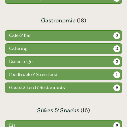
Gastronomie
(18)
Café & Bar
5
Catering
12
Essen to go
3
Foodtruck & Streetfood
1
Gaststätten & Restaurants
9
Süßes & Snacks
(16)
Eis
8