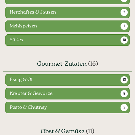
Herzhaftes & Jausen
7
Mehlspeisen
1
Süßes
10
Gourmet-Zutaten
(16)
Essig & Öl
13
Kräuter & Gewürze
8
Pesto & Chutney
5
Obst & Gemüse
(11)