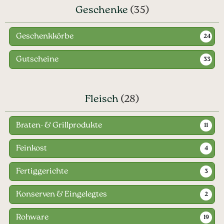
Geschenke
(35)
Geschenkkörbe
24
Gutscheine
33
Fleisch
(28)
Braten- & Grillprodukte
11
Feinkost
4
Fertiggerichte
3
Konserven & Eingelegtes
2
Rohware
19