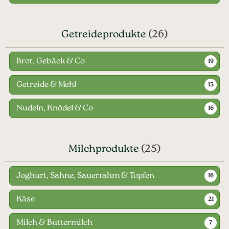
Getreideprodukte
(26)
Brot, Gebäck & Co
19
Getreide & Mehl
13
Nudeln, Knödel & Co
16
Milchprodukte
(25)
Joghurt, Sahne, Sauerrahm & Topfen
16
Käse
21
Milch & Buttermilch
7