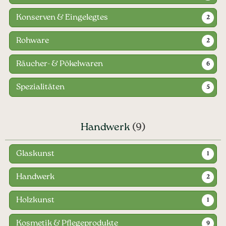
Konserven & Eingelegtes
2
Rohware
2
Räucher- & Pökelwaren
6
Spezialitäten
5
Handwerk
(9)
Glaskunst
1
Handwerk
2
Holzkunst
1
Kosmetik & Pflegeprodukte
9