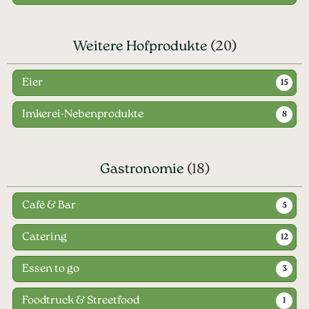
Weitere Hofprodukte
(20)
Eier
15
Imkerei-Nebenprodukte
8
Gastronomie
(18)
Café & Bar
5
Catering
12
Essen to go
3
Foodtruck & Streetfood
1