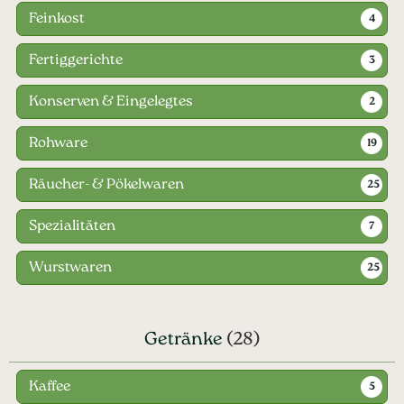
Feinkost
4
Fertiggerichte
3
Konserven & Eingelegtes
2
Rohware
19
Räucher- & Pökelwaren
25
Spezialitäten
7
Wurstwaren
25
Getränke
(28)
Kaffee
5