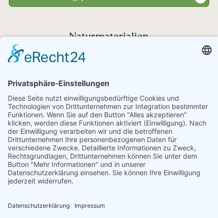
Naturmaterialien
Haben Sie noch Fragen?
+43 720 353535 - Rückrufservice
service@regionale-produkte.online
© Regionale Produkte | powered by
Creativomedia GmbH
Downloads
Impressum
Datenschutzerklärung