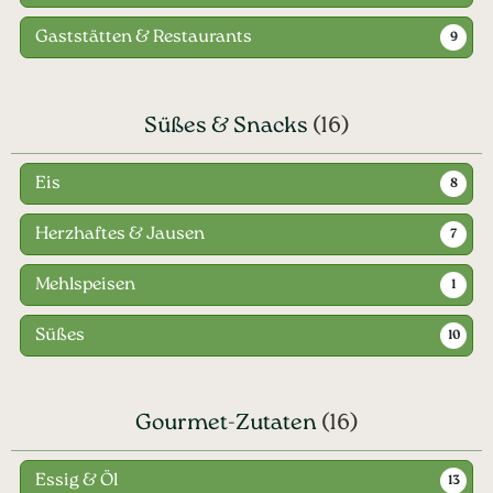
Gaststätten & Restaurants
9
Süßes & Snacks
(16)
Eis
8
Herzhaftes & Jausen
7
Mehlspeisen
1
Süßes
10
Gourmet-Zutaten
(16)
Essig & Öl
13