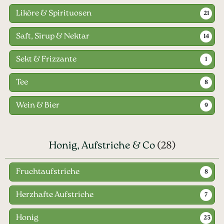
Liköre & Spirituosen
21
Saft, Sirup & Nektar
14
Sekt & Frizzante
1
Tee
8
Wein & Bier
9
Honig, Aufstriche & Co
(28)
Fruchtaufstriche
8
Herzhafte Aufstriche
7
Honig
23