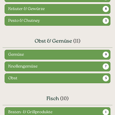
Kräuter & Gewürze
8
Pesto & Chutney
5
Obst & Gemüse
(11)
Gemüse
9
Knollengemüse
7
Obst
5
Fisch
(10)
Braten- & Grillprodukte
1