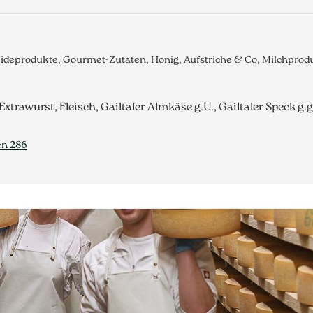
eideprodukte, Gourmet-Zutaten, Honig, Aufstriche & Co, Milchpro
Extrawurst, Fleisch, Gailtaler Almkäse g.U., Gailtaler Speck g.g
en 286