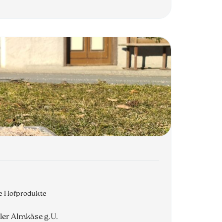
re Hofprodukte
aler Almkäse g.U.