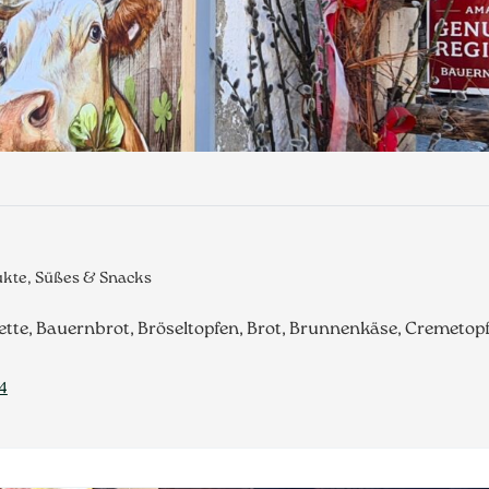
ukte, Süßes & Snacks
te, Bauernbrot, Bröseltopfen, Brot, Brunnenkäse, Cremetopf
4