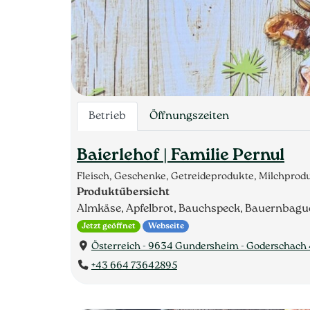
Betrieb
Öffnungszeiten
Baierlehof | Familie Pernul
Fleisch, Geschenke, Getreideprodukte, Milchprod
Produktübersicht
Almkäse, Apfelbrot, Bauchspeck, Bauernbaguet
Jetzt geöffnet
Webseite
Österreich - 9634 Gundersheim - Goderschach 
+43 664 73642895