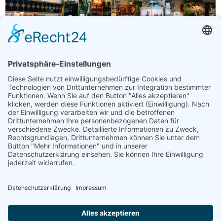
Betrieb
Öffnungszeiten
Fleischerei Kastner
Fleisch, Gastronomie, Geschenke, Getränke,
Getreideprodukte, Gourmet-Zutaten, Honig, Aufstriche &
Co, Milchprodukte, Obst & Gemüse, Süßes & Snacks,
Weitere Hofprodukte
Produktübersicht
Bauchspeck, Bauernbrot, Brot, Café, Eier, Eis,
Extrawurst, Fleisch, Gailtaler Almkäse g.U., Gailtaler
Speck g.g.A.
Webseite