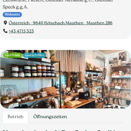
Extrawurst, Fleisch, Gailtaler Almkäse g.U., Gailtaler
Speck g.g.A.
Webseite
Österreich - 9640 Kötschach Mauthen - Mauthen 286
+43 4715 323
Geöffnet
Gutscheine
Betrieb
Öffnungszeiten