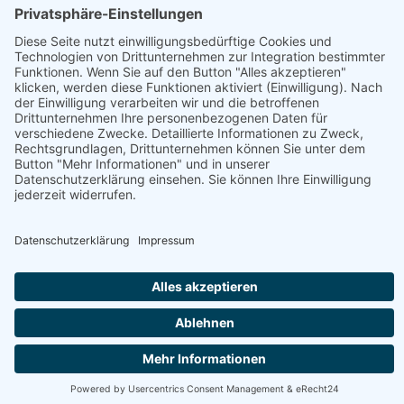
Gästehaus Berger & Bauernhof
Fleisch, Getränke, Milchprodukte, Süßes & Snacks
Produktübersicht
Brot, Chili con Carne, Eier, Eis, Fruchtaufstriche,
Geschenkartikel, Gulasch, Honig, Hühnerfleisch,
Joghurt
Jetzt geöffnet
Webseite
Österreich - 9631 Tröpolach - Tröpolach 79
+43 650 4141476
Zeige: 10