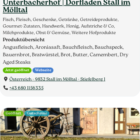
Unterbacherhof | Dorfladen Stall im
Mölltal
Fisch, Fleisch, Geschenke, Getränke, Getreideprodukte,
Gourmet-Zutaten, Handwerk, Honig, Aufstriche & Co,
Milchprodukte, Obst & Gemüse, Weitere Hofprodukte
Produktübersicht
Angusfleisch, Aroniasaft, Bauchfleisch, Bauchspeck,
Bauernbrot, Bratwürstel, Brot, Butter, Camembert, Dry
Aged Steaks
Jetzt geöffnet
Webseite
Österreich - 9832 Stall im Mölltal - Stiefelberg 1
+43 680 1156335
Geöffnet
Gutscheine