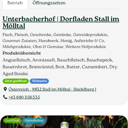
Betrieb
Öffnungszeiten
Unterbacherhof | Dorfladen Stall im
Mölltal
Fisch, Fleisch, Geschenke, Getränke, Getreideprodukte,
Gourmet-Zutaten, Handwerk, Honig, Aufstriche & Co,
Milchprodukte, Obst & Gemüse, Weitere Hofprodukte
Produktübersicht
Angusfleisch, Aroniasaft, Bauchfleisch, Bauchspeck,
Bauernbrot, Bratwürstel, Brot, Butter, Camembert, Dry
Aged Steaks
Jetzt geöffnet
Webseite
Österreich - 9832 Stall im Mölltal - Stiefelberg 1
+43 680 1156335
Geöffnet
Gutscheine