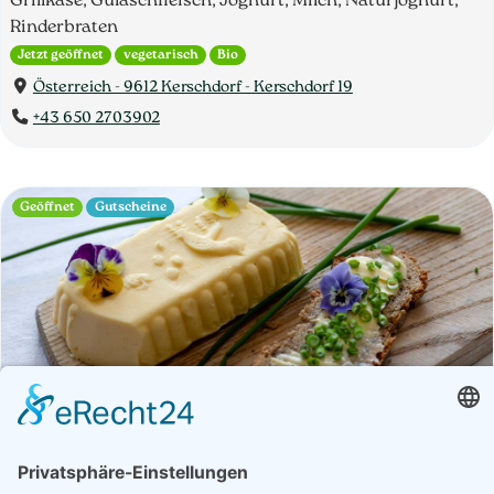
Grillkäse, Gulaschfleisch, Joghurt, Milch, Naturjoghurt,
Rinderbraten
Jetzt geöffnet
vegetarisch
Bio
Österreich - 9612 Kerschdorf - Kerschdorf 19
+43 650 2703902
Geöffnet
Gutscheine
Betrieb
Öffnungszeiten