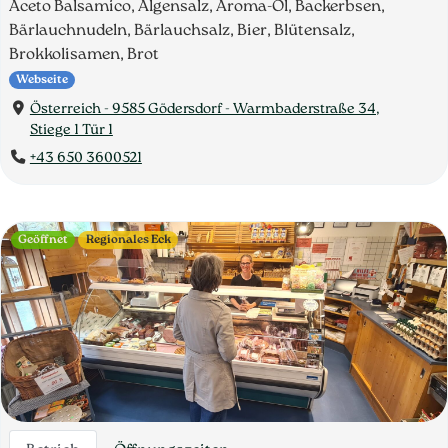
Aceto Balsamico, Algensalz, Aroma-Öl, Backerbsen,
Bärlauchnudeln, Bärlauchsalz, Bier, Blütensalz,
Brokkolisamen, Brot
Webseite
Österreich - 9585 Gödersdorf - Warmbaderstraße 34,
Stiege 1 Tür 1
+43 650 3600521
Geöffnet
Regionales Eck