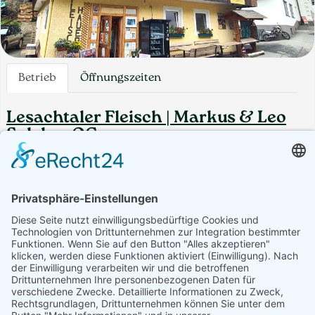
Betrieb
Öffnungszeiten
Lesachtaler Fleisch | Markus & Leo
Salcher OG
Fleisch, Geschenke, Getränke, Getreideprodukte, Gourmet-
Zutaten, Honig, Aufstriche & Co, Milchprodukte
Produktübersicht
Bauchspeck, Blutwurst, Bratenfleisch, Bratlschmalz,
Cordon Bleu, Edelhirschrohwurst, Extrawurst,
Faschiertes, Fleischkrapfen, Frankfurter
Jetzt geöffnet
Bio
Webseite
Österreich - 9654 St. Lorenzen im Lesachtal - St. Lorenzen
im Lesachtal 42
+43 4716 22713