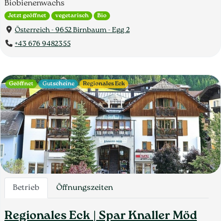
Biobienenwachs
Jetzt geöffnet
vegetarisch
Bio
Österreich - 9652 Birnbaum - Egg 2
+43 676 9482355
Geöffnet
Gutscheine
Regionales Eck
Betrieb
Öffnungszeiten
Regionales Eck | Spar Knaller Möd