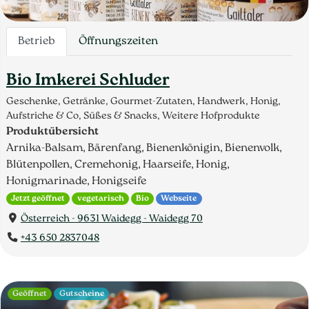
Betrieb
Öffnungszeiten
Bio Imkerei Schluder
Geschenke, Getränke, Gourmet-Zutaten, Handwerk, Honig,
Aufstriche & Co, Süßes & Snacks, Weitere Hofprodukte
Produktübersicht
Arnika-Balsam, Bärenfang, Bienenkönigin, Bienenvolk,
Blütenpollen, Cremehonig, Haarseife, Honig,
Honigmarinade, Honigseife
Jetzt geöffnet
vegetarisch
Bio
Webseite
Österreich - 9631 Waidegg - Waidegg 70
+43 650 2837048
Geöffnet
Gutscheine