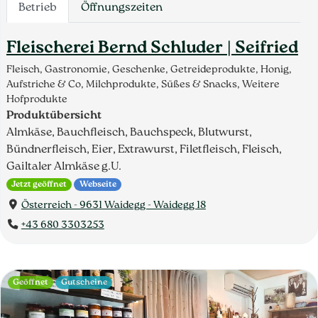
Betrieb
Öffnungszeiten
Fleischerei Bernd Schluder | Seifried
Fleisch, Gastronomie, Geschenke, Getreideprodukte, Honig,
Aufstriche & Co, Milchprodukte, Süßes & Snacks, Weitere
Hofprodukte
Produktübersicht
Almkäse, Bauchfleisch, Bauchspeck, Blutwurst,
Bündnerfleisch, Eier, Extrawurst, Filetfleisch, Fleisch,
Gailtaler Almkäse g.U.
Jetzt geöffnet
Webseite
Österreich - 9631 Waidegg - Waidegg 18
+43 680 3303253
Geöffnet
Gutscheine