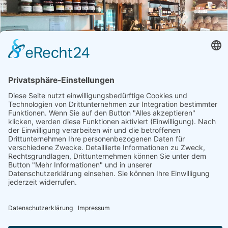
Betrieb
Öffnungszeiten
Unterbacherhof | Dorfladen Stall im
Mölltal
Fisch, Fleisch, Geschenke, Getränke, Getreideprodukte,
Gourmet-Zutaten, Handwerk, Honig, Aufstriche & Co,
Milchprodukte, Obst & Gemüse, Weitere Hofprodukte
Produktübersicht
Angusfleisch, Aroniasaft, Bauchfleisch, Bauchspeck,
Bauernbrot, Bratwürstel, Brot, Butter, Camembert, Dry
Aged Steaks
Jetzt geöffnet
Webseite