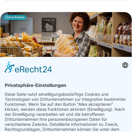
Gutscheine
Betrieb
Öffnungszeiten
Nudelfabrik & Markt Cafe
Fisch, Fleisch, Gastronomie, Geschenke, Getränke,
Getreideprodukte, Gourmet-Zutaten, Handwerk, Honig,
Aufstriche & Co, Milchprodukte, Obst & Gemüse, Süßes &
Snacks, Weitere Hofprodukte
Produktübersicht