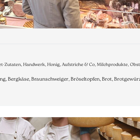
met-Zutaten, Handwerk, Honig, Aufstriche & Co, Milchprodukte, Ob
g, Bergkäse, Braunschweiger, Bröseltopfen, Brot, Brotgewür