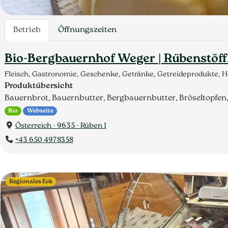
Betrieb
Öffnungszeiten
Bio-Bergbauernhof Weger | Rübenstöff
Fleisch, Gastronomie, Geschenke, Getränke, Getreideprodukte, H
Produktübersicht
Bauernbrot, Bauernbutter, Bergbauernbutter, Bröseltopfen, B
Bio
Webseite
Österreich - 9635 - Rüben 1
+43 650 4978358
Regionales Eck