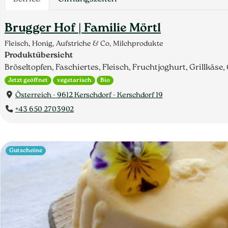
Brugger Hof | Familie Mörtl
Fleisch, Honig, Aufstriche & Co, Milchprodukte
Produktübersicht
Bröseltopfen, Faschiertes, Fleisch, Fruchtjoghurt, Grillkäse
Jetzt geöffnet
vegetarisch
Bio
Österreich - 9612 Kerschdorf - Kerschdorf 19
+43 650 2703902
Gutscheine