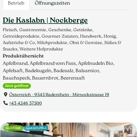
Betrieb
Öffnungszeiten
Die Kaslabn | Nockberge
Fleisch, Gastronomie, Geschenke, Getränke,
Getreideprodukte, Gourmet-Zutaten, Handwerk, Honig,
Aufstriche & Co, Milchprodukte, Obst & Gemüse, Süßes &
Snacks, Weitere Hofprodukte
Produktübersicht
Apfelbrand, Apfelbrand vom Fass, Apfelnudeln Bio,
Apfelsaft, Badekugeln, Badesalz, Balsamico,
Bauchspeck, Bauernbrot, Beerensaft
Jetzt geöffnet
Österreich - 9545 Radenthein - Mirnockstrasse 19
+43 4246 37500
Geöffnet
Gutscheine