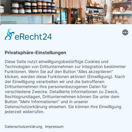
Betrieb
Öffnungszeiten
Unterbacherhof | Dorfladen Stall im
Mölltal
Fisch, Fleisch, Geschenke, Getränke, Getreideprodukte,
Gourmet-Zutaten, Handwerk, Honig, Aufstriche & Co,
Milchprodukte, Obst & Gemüse, Weitere Hofprodukte
Produktübersicht
Angusfleisch, Aroniasaft, Bauchfleisch, Bauchspeck,
Bauernbrot, Bratwürstel, Brot, Butter, Camembert, Dry
Aged Steaks