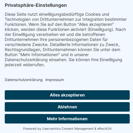
Betrieb
Öffnungszeiten
Nudelfabrik & Markt Cafe
Fisch, Fleisch, Gastronomie, Geschenke, Getränke,
Getreideprodukte, Gourmet-Zutaten, Handwerk, Honig,
Aufstriche & Co, Milchprodukte, Obst & Gemüse, Süßes &
Snacks, Weitere Hofprodukte
Produktübersicht
Aceto Balsamico, Algensalz, Aroma-Öl, Backerbsen,
Bärlauchnudeln, Bärlauchsalz, Bier, Blütensalz,
Brokkolisamen, Brot
Webseite
Österreich - 9585 Gödersdorf - Warmbaderstraße 34,
Stiege 1 Tür 1
+43 650 3600521