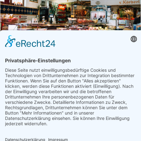
Betrieb
Öffnungszeiten
Fleischerei Kastner
Fleisch, Gastronomie, Geschenke, Getränke,
Getreideprodukte, Gourmet-Zutaten, Honig, Aufstriche & Co,
Milchprodukte, Obst & Gemüse, Süßes & Snacks, Weitere
Hofprodukte
Produktübersicht
Bauchspeck, Bauernbrot, Brot, Café, Eier, Eis,
Extrawurst, Fleisch, Gailtaler Almkäse g.U., Gailtaler
Speck g.g.A.