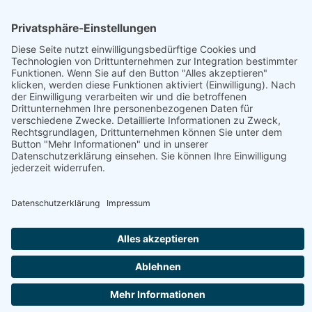
Betrieb
Öffnungszeiten
Truseshop Rudolf Truskaller
Fisch, Geschenke, Getränke, Gourmet-Zutaten, Handwerk,
Honig, Aufstriche & Co, Weitere Hofprodukte
Produktübersicht
Biergläser, Blume des Lebens (Holz), Brieftaschen,
Brotdose (Zirbe), Brotgewürze, Cognac, Dekanter, Essig,
Essig-Kreationen, Frizzante
Jetzt geöffnet
Webseite
Österreich - 9812 Pusarnitz - Göriach 16
+43 676 9573659