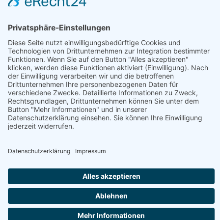
Betrieb
Öffnungszeiten
Die Kaslabn | Nockberge
Fleisch, Gastronomie, Geschenke, Getränke,
Getreideprodukte, Gourmet-Zutaten, Handwerk, Honig,
Aufstriche & Co, Milchprodukte, Obst & Gemüse, Süßes &
Snacks, Weitere Hofprodukte
Produktübersicht
Apfelbrand, Apfelbrand vom Fass, Apfelnudeln Bio,
Apfelsaft, Badekugeln, Badesalz, Balsamico,
Bauchspeck, Bauernbrot, Beerensaft
Österreich - 9545 Radenthein - Mirnockstrasse 19
+43 4246 37500