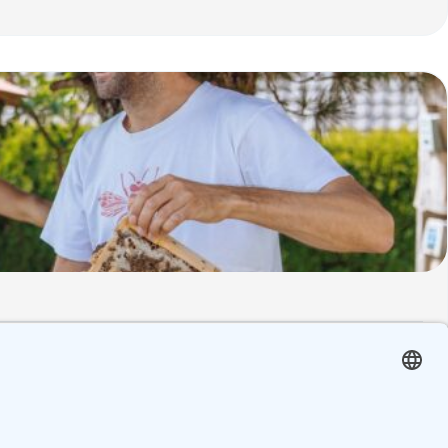
xymel, Oxymel-Salatdressing