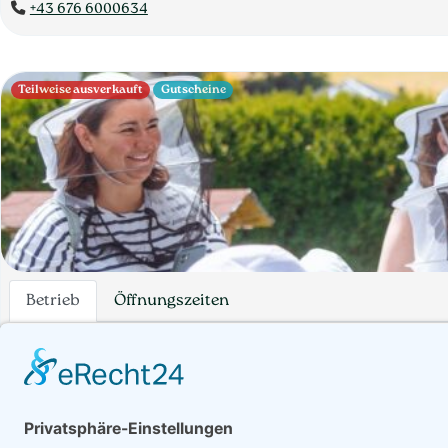
+43 676 6000634
Teilweise ausverkauft
Gutscheine
Betrieb
Öffnungszeiten
Bio Erlebnisimkerei Kronhofer
Geschenke, Getränke, Honig, Aufstriche & Co, Weitere Hofproduk
Produktübersicht
Alpenrosenhonig, Bienenwachstücher, Blütenhonig, Blütenp