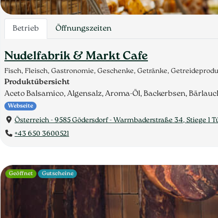
Betrieb
Öffnungszeiten
Nudelfabrik & Markt Cafe
Fisch, Fleisch, Gastronomie, Geschenke, Getränke, Getreidepro
Produktübersicht
Aceto Balsamico, Algensalz, Aroma-Öl, Backerbsen, Bärlauch
Webseite
Österreich - 9585 Gödersdorf - Warmbaderstraße 34, Stiege 1 Tü
+43 650 3600521
Geöffnet
Gutscheine