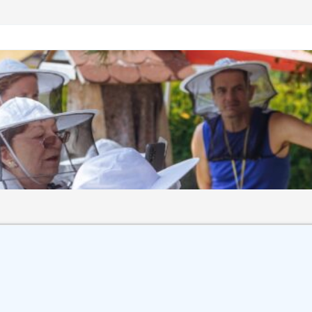
te
ollen, Honig, Honiglikör, Lippenbalsam, Löwenzahnhonig, O