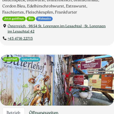
Bauchspeck, Blutwurst, Bratenfleisch, Bratlschmalz,
Cordon Bleu, Edelhirschrohwurst, Extrawurst,
Faschiertes, Fleischkrapfen, Frankfurter
Jetzt geöffnet
Bio
Webseite
Österreich - 9654 St. Lorenzen im Lesachtal - St. Lorenzen
im Lesachtal 42
+43 4716 22713
Geöffnet
Gutscheine
Betrieb
Öffnungszeiten