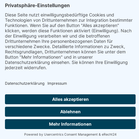
Betrieb
Öffnungszeiten
Nudelfabrik & Markt Cafe
Fisch, Fleisch, Gastronomie, Geschenke, Getränke,
Getreideprodukte, Gourmet-Zutaten, Handwerk, Honig,
Aufstriche & Co, Milchprodukte, Obst & Gemüse, Süßes &
Snacks, Weitere Hofprodukte
Produktübersicht
Aceto Balsamico, Algensalz, Aroma-Öl, Backerbsen,
Bärlauchnudeln, Bärlauchsalz, Bier, Blütensalz,
Brokkolisamen, Brot
Webseite
Österreich - 9585 Gödersdorf - Warmbaderstraße 34,
Stiege 1 Tür 1
+43 650 3600521