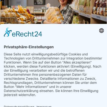
Betrieb
Öffnungszeiten
Nudelfabrik & Markt Cafe
Fisch, Fleisch, Gastronomie, Geschenke, Getränke,
Getreideprodukte, Gourmet-Zutaten, Handwerk, Honig,
Aufstriche & Co, Milchprodukte, Obst & Gemüse, Süßes &
Snacks, Weitere Hofprodukte
Produktübersicht
Aceto Balsamico, Algensalz, Aroma-Öl, Backerbsen,
Bärlauchnudeln, Bärlauchsalz, Bier, Blütensalz,
Brokkolisamen, Brot