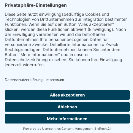
Betrieb
Öffnungszeiten
Nudelfabrik & Markt Cafe
Fisch, Fleisch, Gastronomie, Geschenke, Getränke,
Getreideprodukte, Gourmet-Zutaten, Handwerk, Honig,
Aufstriche & Co, Milchprodukte, Obst & Gemüse, Süßes &
Snacks, Weitere Hofprodukte
Produktübersicht
Aceto Balsamico, Algensalz, Aroma-Öl, Backerbsen,
Bärlauchnudeln, Bärlauchsalz, Bier, Blütensalz,
Brokkolisamen, Brot
Webseite
Österreich - 9585 Gödersdorf - Warmbaderstraße 34,
Stiege 1 Tür 1
+43 650 3600521