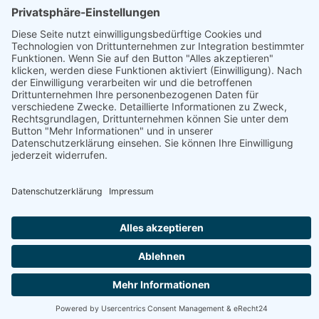
Betrieb
Öffnungszeiten
Nudelfabrik & Markt Cafe
Fisch, Fleisch, Gastronomie, Geschenke, Getränke,
Getreideprodukte, Gourmet-Zutaten, Handwerk, Honig,
Aufstriche & Co, Milchprodukte, Obst & Gemüse, Süßes &
Snacks, Weitere Hofprodukte
Produktübersicht
Aceto Balsamico, Algensalz, Aroma-Öl, Backerbsen,
Bärlauchnudeln, Bärlauchsalz, Bier, Blütensalz,
Brokkolisamen, Brot
Webseite
Österreich - 9585 Gödersdorf - Warmbaderstraße 34,
Stiege 1 Tür 1
+43 650 3600521